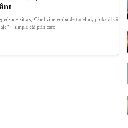
vânt
ed-in visitors) Când vine vorba de tuneluri, probabil că
saje” – simple căi prin care
ME