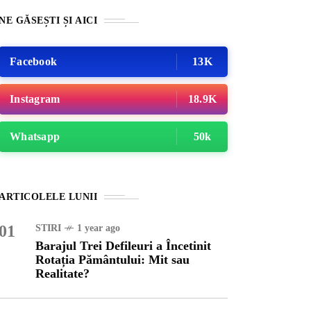
NE GĂSEȘTI ȘI AICI
Facebook
13K
Instagram
18.9K
Whatsapp
50k
INȚA
1 year ago
ARTICOLELE LUNII
ajul Trei Defileuri a
etinit Rotația Pământului:
01
STIRI
1 year ago
 sau Realitate?
Barajul Trei Defileuri a Încetinit
Rotația Pământului: Mit sau
Realitate?
OG
2 years ago
iale turcesti:Top 5 cele mai
e seriale