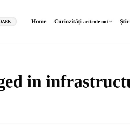
Home
Curiozități
Ști
articole noi
DARK
ged in infrastruc