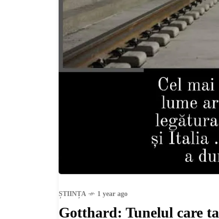
ȘTIINȚA
1 year ago
Gotthard: Tunelul care ta