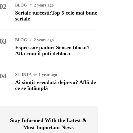
02
BLOG
2 years ago
Seriale turcesti:Top 5 cele mai bune
OG
2 years ago
seriale
ressor paduri Senseo
cat?Afla cum îl poti
loca
03
BLOG
2 years ago
Espressor paduri Senseo blocat?
INȚA
1 year ago
Afla cum îl poti debloca
simțit vreodată deja-vu?
ă de ce se întâmplă
04
ȘTIINȚA
1 year ago
Ai simțit vreodată deja-vu? Află de
ce se întâmplă
Stay Informed With the Latest &
Most Important News