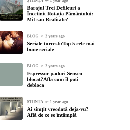
ȘTIINȚA
1 year ago
Barajul Trei Defileuri a
Încetinit Rotația Pământului:
Mit sau Realitate?
BLOG
2 years ago
Seriale turcesti:Top 5 cele mai
bune seriale
BLOG
2 years ago
Espressor paduri Senseo
blocat?Afla cum îl poti
debloca
ȘTIINȚA
1 year ago
Ai simțit vreodată deja-vu?
Află de ce se întâmplă