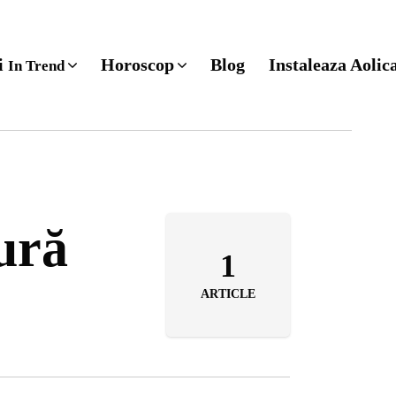
ri
Horoscop
Blog
Instaleaza Aolic
In Trend
tură
1
ARTICLE