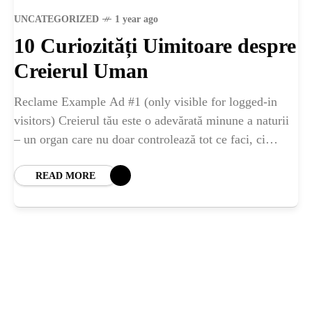
ȘTIINȚA
UNCATEGORIZED
1 year ago
10 Curiozități Uimitoare despre
ANIMALE
Creierul Uman
OAMENI
Reclame Example Ad #1 (only visible for logged-in
visitors) Creierul tău este o adevărată minune a naturii
– un organ care nu doar controlează tot ce faci, ci
INSTALEAZ
ascunde și
READ MORE
A
APLICATIA
POPULAR