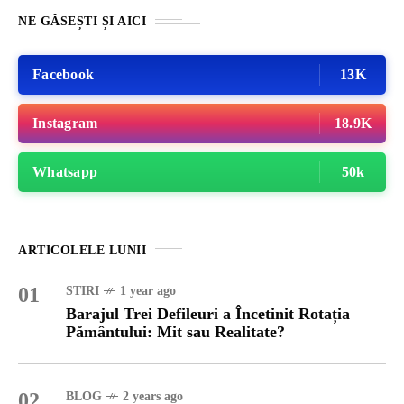
NE GĂSEȘTI ȘI AICI
Facebook
13K
Instagram
18.9K
Whatsapp
50k
ARTICOLELE LUNII
01
STIRI
1 year ago
Barajul Trei Defileuri a Încetinit Rotația
Pământului: Mit sau Realitate?
02
BLOG
2 years ago