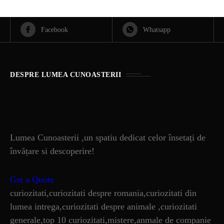
Facebook
Whatsapp
DESPRE LUMEA CUNOASTERII
Lumea Cunoasterii
Lumea Cunoasterii ,un spatiu dedicat celor însetați de
învățare si descoperire!
Get a Quote
curiozitati,curiozitati despre romania,curiozitati din
lumea intrega,curiozitati despre animale ,curiozitati
generale,top 10 curiozitati,mistere,anmale de companie