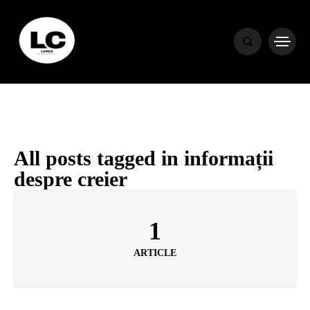
HOME
BLOG
HOROSCOP
All posts tagged in informații
despre creier
ENGLISH
1
CONTENT
ARTICLE
TRAVEL