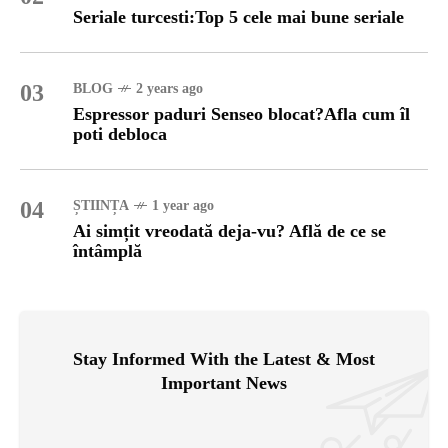
Seriale turcesti:Top 5 cele mai bune seriale
03
BLOG
2 years ago
Espressor paduri Senseo blocat?Afla cum îl
poti debloca
04
ȘTIINȚA
1 year ago
Ai simțit vreodată deja-vu? Află de ce se
întâmplă
Stay Informed With the Latest & Most
Important News