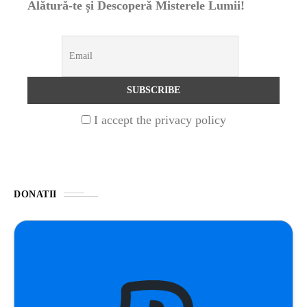
Alătură-te și Descoperă Misterele Lumii!
NATURĂ
1 year ago
Barajul Trei Defileuri a Încetinit Rotația
Pământului: Mit sau Realitate?
BLOG
2 years ago
I accept the privacy policy
Seriale turcesti:Top 5 cele mai bune seriale
BLOG
2 years ago
DONATII
Espressor paduri Senseo blocat?Afla cum îl
poti debloca
ȘTIINȚA
1 year ago
Ai simțit vreodată deja-vu? Află de ce se
întâmplă