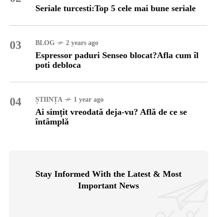
Seriale turcesti:Top 5 cele mai bune seriale
03
BLOG
2 years ago
Espressor paduri Senseo blocat?Afla cum îl
poti debloca
04
ȘTIINȚA
1 year ago
Ai simțit vreodată deja-vu? Află de ce se
întâmplă
Stay Informed With the Latest & Most
Important News