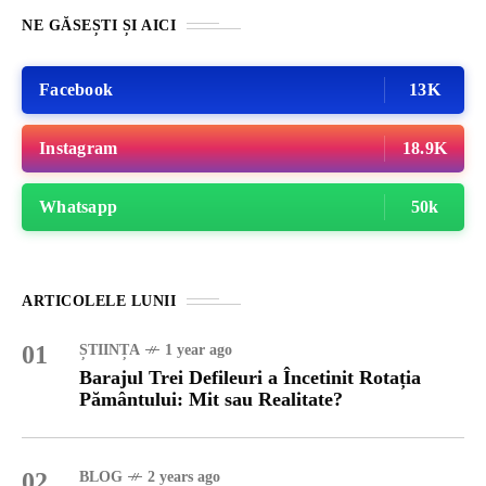
NE GĂSEȘTI ȘI AICI
Facebook
13K
Instagram
18.9K
Whatsapp
50k
ARTICOLELE LUNII
01
ȘTIINȚA
1 year ago
Barajul Trei Defileuri a Încetinit Rotația
Pământului: Mit sau Realitate?
02
BLOG
2 years ago