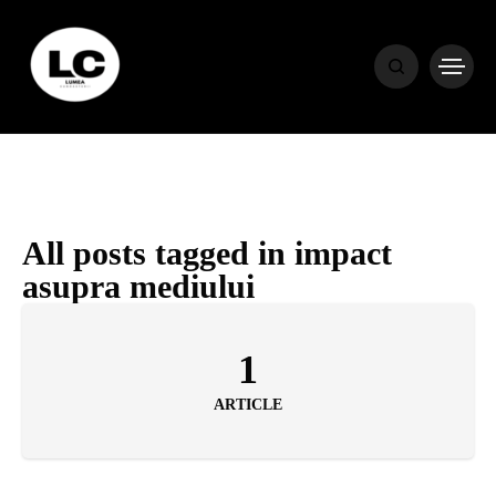
HOME
BLOG
HOROSCOP
All posts tagged in impact
asupra mediului
ENGLISH
1
CONTENT
ARTICLE
TRAVEL