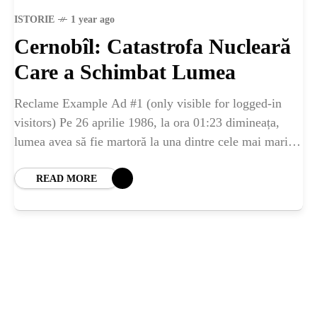
ȘTIINȚA
ISTORIE
1 year ago
Cernobîl: Catastrofa Nucleară
ANIMALE
Care a Schimbat Lumea
OAMENI
Reclame Example Ad #1 (only visible for logged-in
visitors) Pe 26 aprilie 1986, la ora 01:23 dimineața,
lumea avea să fie martoră la una dintre cele mai mari
INSTALEAZ
tragedii din
READ MORE
A
APLICATIA
POPULAR