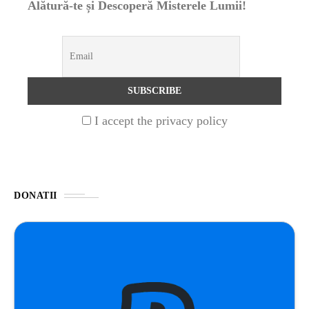
Alătură-te și Descoperă Misterele Lumii!
STIRI
1 year ago
Barajul Trei Defileuri a Încetinit Rotația
Pământului: Mit sau Realitate?
BLOG
2 years ago
I accept the privacy policy
Seriale turcesti:Top 5 cele mai bune seriale
BLOG
2 years ago
DONATII
Espressor paduri Senseo blocat?Afla cum îl
poti debloca
ȘTIINȚA
1 year ago
Ai simțit vreodată deja-vu? Află de ce se
întâmplă