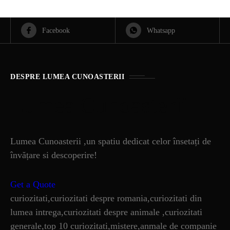
Facebook
Whatsapp
DESPRE LUMEA CUNOASTERII
Lumea Cunoasterii
Lumea Cunoasterii ,un spatiu dedicat celor însetați de
învățare si descoperire!
Get a Quote
curiozitati,curiozitati despre romania,curiozitati din
lumea intrega,curiozitati despre animale ,curiozitati
generale,top 10 curiozitati,mistere,anmale de companie