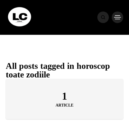
HOME
BLOG
HOROSCOP
All posts tagged in horoscop
toate zodiile
ENGLISH
1
CONTENT
ARTICLE
TRAVEL