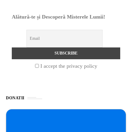
ȘTIINȚA
Alătură-te și Descoperă Misterele Lumii!
ANIMALE
OAMENI
INSTALEAZ
I accept the privacy policy
A
APLICATIA
DONATII
POPULAR