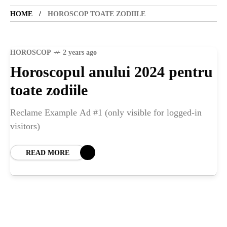
HOME
HOROSCOP TOATE ZODIILE
SANATATE
SI
HOROSCOP
2 years ago
Horoscopul anului 2024 pentru
INGRIJIRE
toate zodiile
Reclame Example Ad #1 (only visible for logged-in
ISTORIE
visitors)
NATURĂ
READ MORE
STIRI