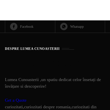
Facebook
Whatsapp
DESPRE LUMEA CUNOASTERII
Lumea Cunoasterii
Lumea Cunoasterii ,un spatiu dedicat celor însetați de
învățare si descoperire!
Get a Quote
curiozitati,curiozitati despre romania,curiozitati din