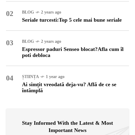
02
BLOG
2 years ago
Seriale turcesti:Top 5 cele mai bune seriale
03
BLOG
2 years ago
Espressor paduri Senseo blocat?Afla cum îl
poti debloca
04
ȘTIINȚA
1 year ago
Ai simțit vreodată deja-vu? Află de ce se
întâmplă
Stay Informed With the Latest & Most
Important News