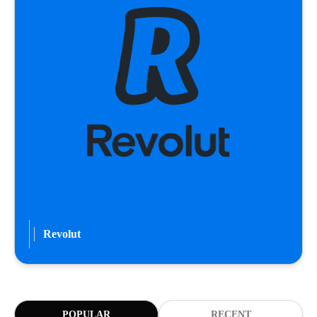
NATURĂ
1 year ago
Barajul Trei Defileuri a Încetinit Rotația
Pământului: Mit sau Realitate?
BLOG
2 years ago
Seriale turcesti:Top 5 cele mai bune seriale
BLOG
2 years ago
Espressor paduri Senseo blocat?Afla cum îl
poti debloca
Revolut
ȘTIINȚA
1 year ago
Ai simțit vreodată deja-vu? Află de ce se
întâmplă
POPULAR
RECENT