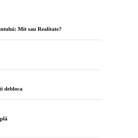
ntului: Mit sau Realitate?
RI
1 year ago
ti debloca
ajul Trei Defileuri a
etinit Rotația Pământului:
 sau Realitate?
mplă
OG
2 years ago
iale turcesti:Top 5 cele mai
e seriale