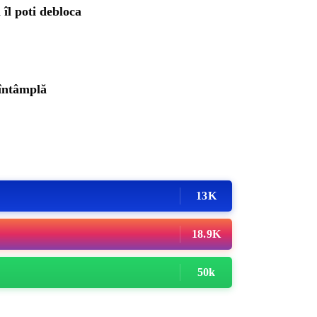
îl poti debloca
 întâmplă
13K
18.9K
50k