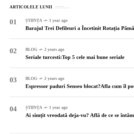
OG
ARTICOLELE LUNII
OP
01
ȘTIINȚA
1 year ago
Barajul Trei Defileuri a Încetinit Rotația Pămâ
ISH
02
BLOG
2 years ago
NT
Seriale turcesti:Top 5 cele mai bune seriale
POPULAR
VEL
03
BLOG
2 years ago
STI
Espressor paduri Senseo blocat?Afla cum îl po
Bar
Înc
 SI
Mit
04
ȘTIINȚA
1 year ago
IRE
Ai simțit vreodată deja-vu? Află de ce se întâ
BL
Ser
bun