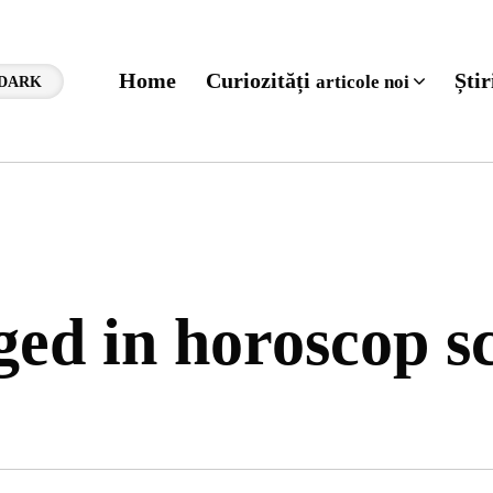
Home
Curiozități
Ști
articole noi
DARK
gged in horoscop s