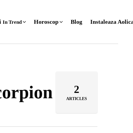
ri
Horoscop
Blog
Instaleaza Aolic
In Trend
corpion
2
ARTICLES