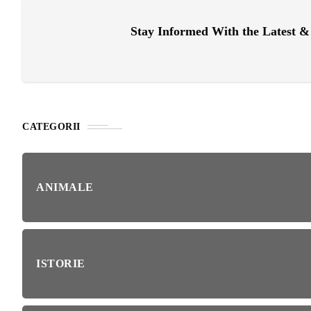
RIE
Stay Informed With the Latest 
BL
RĂ
Esp
blo
deb
IRI
ȘTI
CATEGORII
Ai 
NȚA
Afl
ANIMALE
ALE
NI
ISTORIE