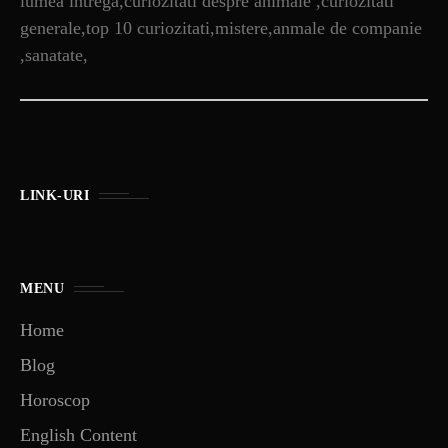
lumea intrega,curiozitati despre animale ,curiozitati
generale,top 10 curiozitati,mistere,anmale de companie
,sanatate,
LINK-URI
MENU
Home
Blog
Horoscop
English Content