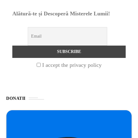
Alătură-te și Descoperă Misterele Lumii!
STIRI
1 year ago
Barajul Trei Defileuri a Încetinit Rotația
Pământului: Mit sau Realitate?
BLOG
2 years ago
Seriale turcesti:Top 5 cele mai bune seriale
I accept the privacy policy
BLOG
2 years ago
Espressor paduri Senseo blocat?Afla cum îl
poti debloca
DONATII
ȘTIINȚA
1 year ago
Ai simțit vreodată deja-vu? Află de ce se
întâmplă