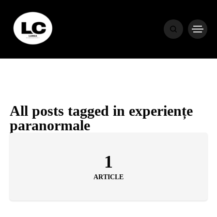
HOME
BLOG
HOROSCOP
All posts tagged in experiențe
paranormale
ENGLISH
1
CONTENT
ARTICLE
TRAVEL