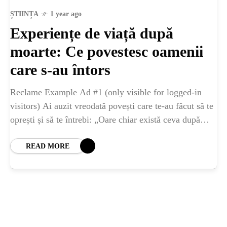
ȘTIINȚA
ȘTIINȚA
1 year ago
Experiențe de viață după
ANIMALE
moarte: Ce povestesc oamenii
OAMENI
care s-au întors
Reclame Example Ad #1 (only visible for logged-in
INSTALEAZ
visitors) Ai auzit vreodată povești care te-au făcut să te
oprești și să te întrebi: „Oare chiar există ceva după
A
moarte?” Nu
READ MORE
APLICATIA
POPULAR