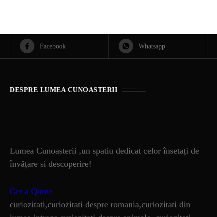
Facebook
Whatsapp
DESPRE LUMEA CUNOASTERII
Lumea Cunoasterii
Lumea Cunoasterii ,un spatiu dedicat celor însetați de
învățare si descoperire!
Get a Quote
curiozitati,curiozitati despre romania,curiozitati din