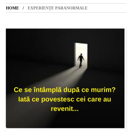
HOME
EXPERIENȚE PARANORMALE
SANATATE
SI
INGRIJIRE
ISTORIE
NATURĂ
STIRI