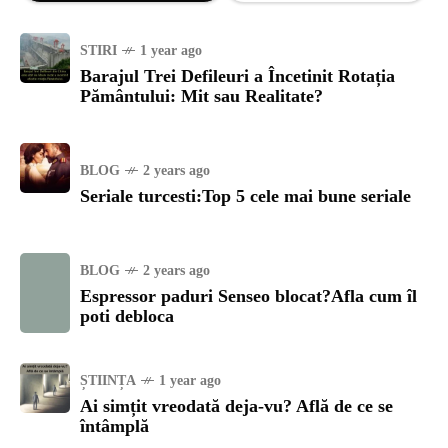
STIRI
1 year ago
Barajul Trei Defileuri a Încetinit Rotația
Pământului: Mit sau Realitate?
BLOG
2 years ago
Seriale turcesti:Top 5 cele mai bune seriale
BLOG
2 years ago
Espressor paduri Senseo blocat?Afla cum îl
poti debloca
ȘTIINȚA
1 year ago
Ai simțit vreodată deja-vu? Află de ce se
întâmplă