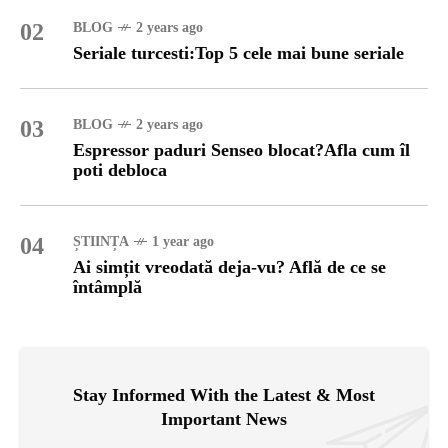
02
BLOG
2 years ago
Seriale turcesti:Top 5 cele mai bune seriale
03
BLOG
2 years ago
Espressor paduri Senseo blocat?Afla cum îl
poti debloca
04
ȘTIINȚA
1 year ago
Ai simțit vreodată deja-vu? Află de ce se
întâmplă
Stay Informed With the Latest & Most
Important News