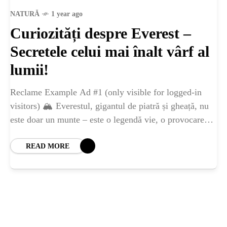
ȘTIINȚA
NATURĂ
1 year ago
Curiozități despre Everest –
ANIMALE
Secretele celui mai înalt vârf al
OAMENI
lumii!
Reclame Example Ad #1 (only visible for logged-in
INSTALEAZ
visitors) 🏔️ Everestul, gigantul de piatră și gheață, nu
este doar un munte – este o legendă vie, o provocare
A
supremă și
READ MORE
APLICATIA
POPULAR