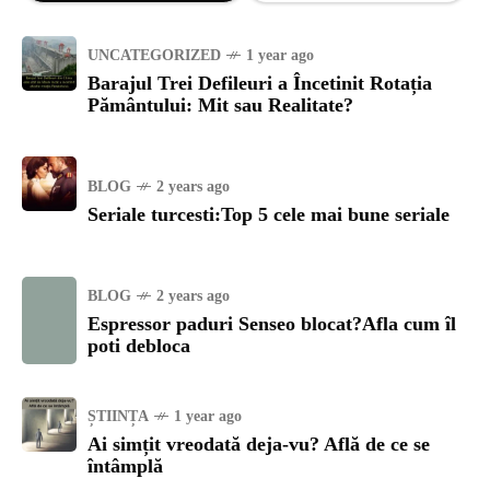
UNCATEGORIZED
1 year ago
Barajul Trei Defileuri a Încetinit Rotația
Pământului: Mit sau Realitate?
BLOG
2 years ago
Seriale turcesti:Top 5 cele mai bune seriale
BLOG
2 years ago
Espressor paduri Senseo blocat?Afla cum îl
poti debloca
ȘTIINȚA
1 year ago
Ai simțit vreodată deja-vu? Află de ce se
întâmplă