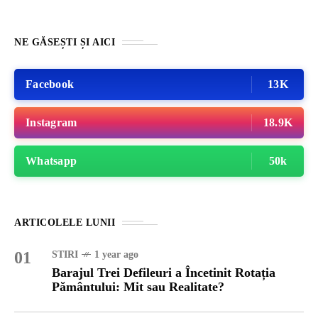
NE GĂSEȘTI ȘI AICI
Facebook
13K
Instagram
18.9K
Whatsapp
50k
ARTICOLELE LUNII
01
STIRI
1 year ago
Barajul Trei Defileuri a Încetinit Rotația
Pământului: Mit sau Realitate?