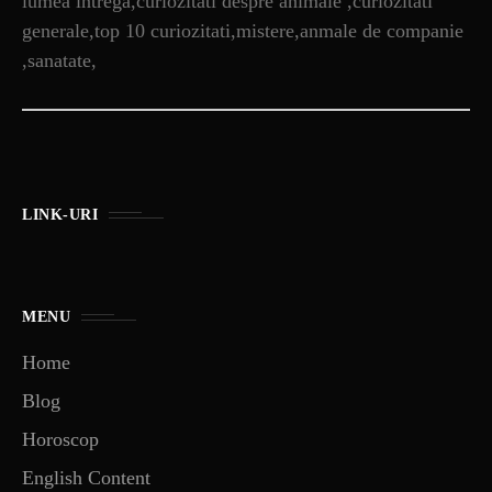
lumea intrega,curiozitati despre animale ,curiozitati
generale,top 10 curiozitati,mistere,anmale de companie
,sanatate,
LINK-URI
MENU
Home
Blog
Horoscop
English Content