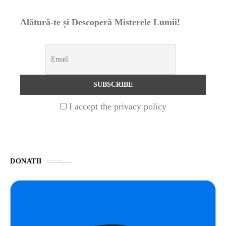
Alătură-te și Descoperă Misterele Lumii!
NATURĂ
1 year ago
Barajul Trei Defileuri a Încetinit Rotația
Pământului: Mit sau Realitate?
BLOG
2 years ago
Seriale turcesti:Top 5 cele mai bune seriale
I accept the privacy policy
BLOG
2 years ago
Espressor paduri Senseo blocat?Afla cum îl
poti debloca
DONATII
ȘTIINȚA
1 year ago
Ai simțit vreodată deja-vu? Află de ce se
întâmplă