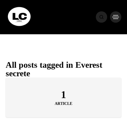
HOME
BLOG
HOROSCOP
All posts tagged in Everest
secrete
ENGLISH
1
CONTENT
ARTICLE
TRAVEL