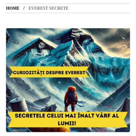
HOME
EVEREST SECRETE
SANATATE
SI
INGRIJIRE
ISTORIE
NATURĂ
STIRI