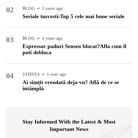
02
BLOG
2 years ago
Seriale turcesti:Top 5 cele mai bune seriale
03
BLOG
2 years ago
Espressor paduri Senseo blocat?Afla cum îl
poti debloca
04
ȘTIINȚA
1 year ago
Ai simțit vreodată deja-vu? Află de ce se
întâmplă
Stay Informed With the Latest & Most
Important News