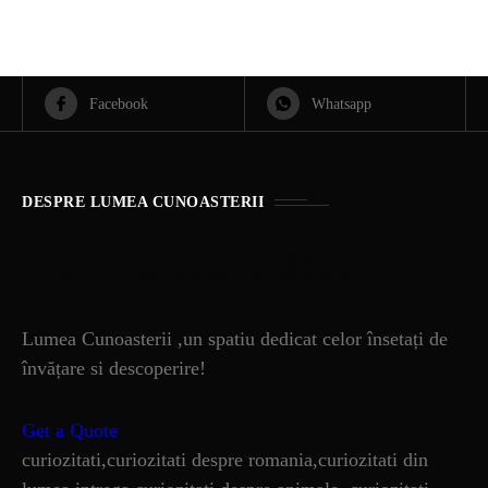
Facebook
Whatsapp
DESPRE LUMEA CUNOASTERII
Lumea Cunoasterii
Lumea Cunoasterii ,un spatiu dedicat celor însetați de
învățare si descoperire!
Get a Quote
curiozitati,curiozitati despre romania,curiozitati din