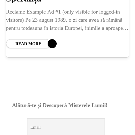
ȘTIINȚA
Reclame Example Ad #1 (only visible for logged-in
ANIMALE
visitors) Pe 23 august 1989, o zi care avea să rămână
pentru totdeauna în istoria Europei, inimile a aproape 2
milioane de
OAMENI
READ MORE
INSTALEAZ
A
APLICATIA
Alătură-te și Descoperă Misterele Lumii!
POPULAR