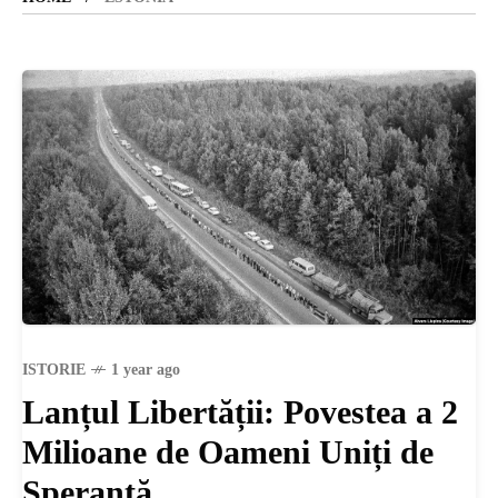
SANATATE
SI
INGRIJIRE
ISTORIE
NATURĂ
ISTORIE
1 year ago
Lanțul Libertății: Povestea a 2
STIRI
Milioane de Oameni Uniți de
Speranță