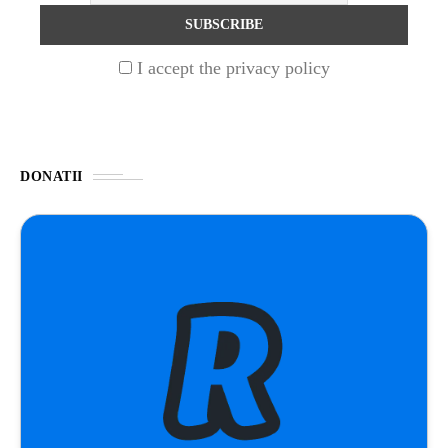
STIRI
1 year ago
I accept the privacy policy
Barajul Trei Defileuri a Încetinit Rotația
Pământului: Mit sau Realitate?
BLOG
2 years ago
DONATII
Seriale turcesti:Top 5 cele mai bune seriale
BLOG
2 years ago
Espressor paduri Senseo blocat?Afla cum îl
poti debloca
ȘTIINȚA
1 year ago
Ai simțit vreodată deja-vu? Află de ce se
întâmplă