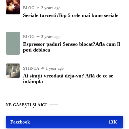
BLOG
2 years ago
Seriale turcesti:Top 5 cele mai bune seriale
BLOG
2 years ago
Espressor paduri Senseo blocat?Afla cum îl
poti debloca
ȘTIINȚA
1 year ago
Ai simțit vreodată deja-vu? Află de ce se
întâmplă
NE GĂSEȘTI ȘI AICI
Facebook
13K