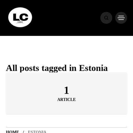
HOME
BLOG
HOROSCOP
All posts tagged in Estonia
ENGLISH
1
ARTICLE
CONTENT
TRAVEL
HOME
ESTONIA