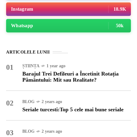
Instagram
18.9K
Whatsapp
50k
ARTICOLELE LUNII
01
ȘTIINȚA
1 year ago
Barajul Trei Defileuri a Încetinit Rotația
Pământului: Mit sau Realitate?
02
BLOG
2 years ago
Seriale turcesti:Top 5 cele mai bune seriale
03
BLOG
2 years ago