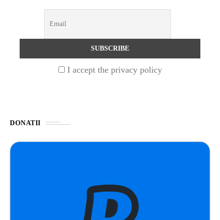
NATURĂ
1 year ago
Barajul Trei Defileuri a Încetinit Rotația
Pământului: Mit sau Realitate?
I accept the privacy policy
BLOG
2 years ago
Seriale turcesti:Top 5 cele mai bune seriale
DONATII
BLOG
2 years ago
Espressor paduri Senseo blocat?Afla cum îl
poti debloca
ȘTIINȚA
1 year ago
Ai simțit vreodată deja-vu? Află de ce se
întâmplă