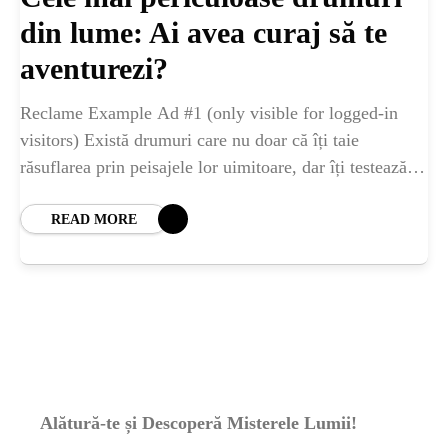
ȘTIINȚA
din lume: Ai avea curaj să te
ANIMALE
aventurezi?
Reclame Example Ad #1 (only visible for logged-in
OAMENI
visitors) Există drumuri care nu doar că îți taie
răsuflarea prin peisajele lor uimitoare, dar îți testează și
curajul, îndemânarea și, uneori,
INSTALEAZ
READ MORE
A
APLICATIA
Alătură-te și Descoperă Misterele Lumii!
POPULAR