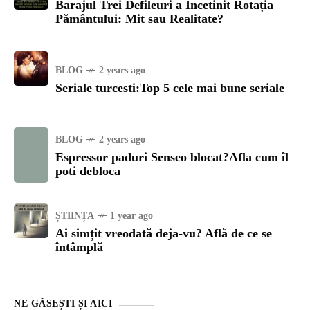
Barajul Trei Defileuri a Încetinit Rotația
Pământului: Mit sau Realitate?
BLOG
2 years ago
Seriale turcesti:Top 5 cele mai bune seriale
BLOG
2 years ago
Espressor paduri Senseo blocat?Afla cum îl
poti debloca
ȘTIINȚA
1 year ago
Ai simțit vreodată deja-vu? Află de ce se
întâmplă
NE GĂSEȘTI ȘI AICI