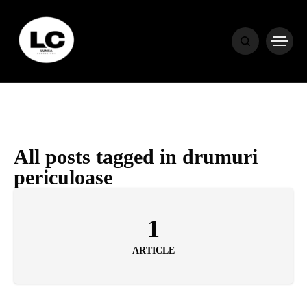
HOME
BLOG
HOROSCOP
All posts tagged in drumuri
periculoase
ENGLISH
1
CONTENT
ARTICLE
TRAVEL