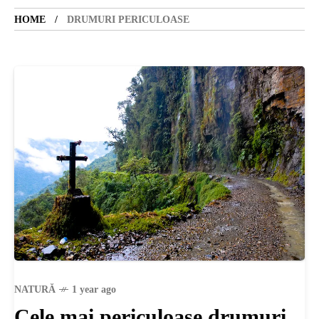
HOME
DRUMURI PERICULOASE
SANATATE
SI
INGRIJIRE
ISTORIE
NATURĂ
STIRI
NATURĂ
1 year ago
Cele mai periculoase drumuri