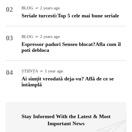
02
BLOG
2 years ago
Seriale turcesti:Top 5 cele mai bune seriale
03
BLOG
2 years ago
Espressor paduri Senseo blocat?Afla cum îl
poti debloca
04
ȘTIINȚA
1 year ago
Ai simțit vreodată deja-vu? Află de ce se
întâmplă
Stay Informed With the Latest & Most
Important News