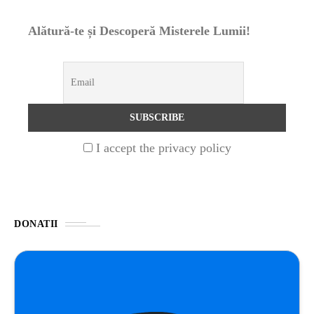
Alătură-te și Descoperă Misterele Lumii!
STIRI
1 year ago
Barajul Trei Defileuri a Încetinit Rotația
Pământului: Mit sau Realitate?
BLOG
2 years ago
Seriale turcesti:Top 5 cele mai bune seriale
I accept the privacy policy
BLOG
2 years ago
Espressor paduri Senseo blocat?Afla cum îl
poti debloca
DONATII
ȘTIINȚA
1 year ago
Ai simțit vreodată deja-vu? Află de ce se
întâmplă