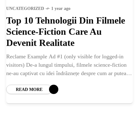
ȘTIINȚA
UNCATEGORIZED
1 year ago
Top 10 Tehnologii Din Filmele
ANIMALE
Science-Fiction Care Au
OAMENI
Devenit Realitate
Reclame Example Ad #1 (only visible for logged-in
INSTALEAZ
visitors) De-a lungul timpului, filmele science-fiction
ne-au captivat cu idei îndrăznețe despre cum ar putea
A
arăta lumea de mâine. Unele dintre tehnologiile
READ MORE
APLICATIA
POPULAR