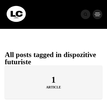
HOME
BLOG
HOROSCOP
All posts tagged in dispozitive
futuriste
ENGLISH
1
CONTENT
ARTICLE
TRAVEL