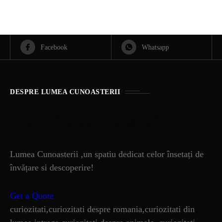
Facebook
Whatsapp
DESPRE LUMEA CUNOASTERII
Lumea Cunoasterii
Lumea Cunoasterii ,un spatiu dedicat celor însetați de
învățare si descoperire!
Get a Quote
curiozitati,curiozitati despre romania,curiozitati din