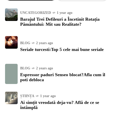
UNCATEGORIZED
1 year ago
Barajul Trei Defileuri a Încetinit Rotația
Pământului: Mit sau Realitate?
BLOG
2 years ago
Seriale turcesti:Top 5 cele mai bune seriale
BLOG
2 years ago
Espressor paduri Senseo blocat?Afla cum îl
poti debloca
ȘTIINȚA
1 year ago
Ai simțit vreodată deja-vu? Află de ce se
întâmplă