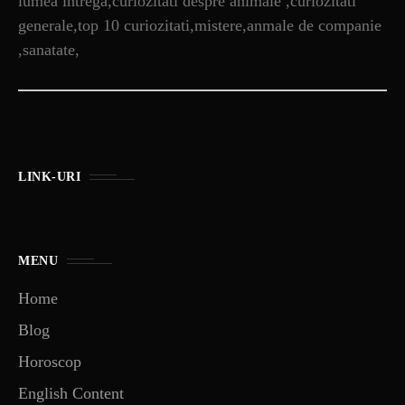
lumea intrega,curiozitati despre animale ,curiozitati
generale,top 10 curiozitati,mistere,anmale de companie
,sanatate,
LINK-URI
MENU
Home
Blog
Horoscop
English Content