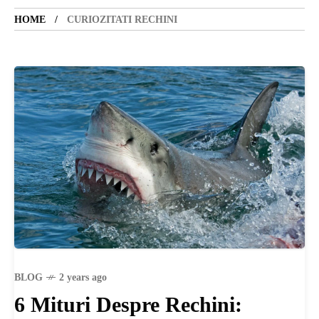
HOME
CURIOZITATI RECHINI
SANATATE
SI
INGRIJIRE
ISTORIE
NATURĂ
STIRI
BLOG
2 years ago
6 Mituri Despre Rechini: