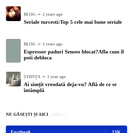
BLOG
2 years ago
Seriale turcesti:Top 5 cele mai bune seriale
BLOG
2 years ago
Espressor paduri Senseo blocat?Afla cum îl
poti debloca
ȘTIINȚA
1 year ago
Ai simțit vreodată deja-vu? Află de ce se
întâmplă
NE GĂSEȘTI ȘI AICI
Facebook
13K