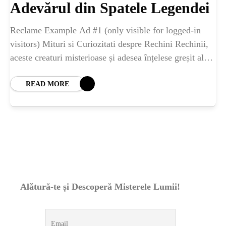
ȘTIINȚA
Adevărul din Spatele Legendei
Reclame Example Ad #1 (only visible for logged-in
ANIMALE
visitors) Mituri si Curiozitati despre Rechini Rechinii,
aceste creaturi misterioase și adesea înțelese greșit ale
OAMENI
adâncurilor, continuă să stârnească fascinație și frică
READ MORE
INSTALEAZ
A
APLICATIA
Alătură-te și Descoperă Misterele Lumii!
POPULAR