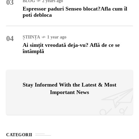
03
BLOG
2 years ago
Espressor paduri Senseo blocat?Afla cum îl
poti debloca
04
ȘTIINȚA
1 year ago
Ai simțit vreodată deja-vu? Află de ce se
întâmplă
Stay Informed With the Latest & Most
Important News
CATEGORII