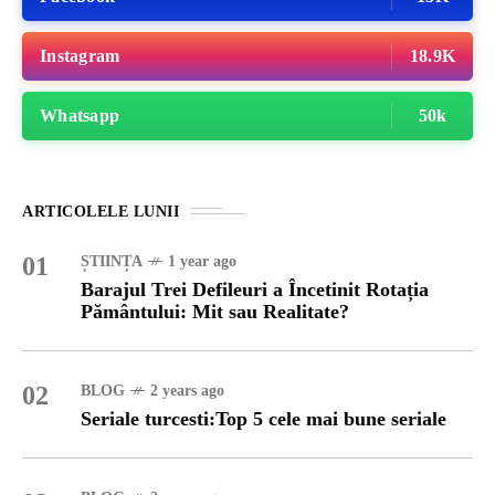
Instagram
18.9K
Whatsapp
50k
ARTICOLELE LUNII
01
ȘTIINȚA
1 year ago
Barajul Trei Defileuri a Încetinit Rotația
Pământului: Mit sau Realitate?
02
BLOG
2 years ago
Seriale turcesti:Top 5 cele mai bune seriale