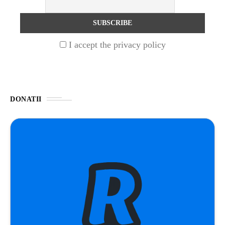
UNCATEGORIZED
1 year ago
Barajul Trei Defileuri a Încetinit Rotația
I accept the privacy policy
Pământului: Mit sau Realitate?
BLOG
2 years ago
Seriale turcesti:Top 5 cele mai bune seriale
DONATII
BLOG
2 years ago
Espressor paduri Senseo blocat?Afla cum îl
poti debloca
ȘTIINȚA
1 year ago
Ai simțit vreodată deja-vu? Află de ce se
întâmplă