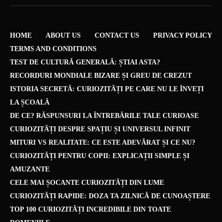
HOME
ABOUT US
CONTACT US
PRIVACY POLICY
TERMS AND CONDITIONS
TEST DE CULTURĂ GENERALĂ: ȘTIAI ASTA?
RECORDURI MONDIALE BIZARE ȘI GREU DE CREZUT
ISTORIA SECRETĂ: CURIOZITĂȚI PE CARE NU LE ÎNVEȚI
LA ȘCOALĂ
DE CE? RĂSPUNSURI LA ÎNTREBĂRILE TALE CURIOASE
CURIOZITĂȚI DESPRE SPAȚIU ȘI UNIVERSUL INFINIT
MITURI VS REALITATE: CE ESTE ADEVĂRAT ȘI CE NU?
CURIOZITĂȚI PENTRU COPII: EXPLICAȚII SIMPLE ȘI
AMUZANTE
CELE MAI ȘOCANTE CURIOZITĂȚI DIN LUME
CURIOZITĂȚI RAPIDE: DOZA TA ZILNICĂ DE CUNOAȘTERE
TOP 100 CURIOZITĂȚI INCREDIBILE DIN TOATE