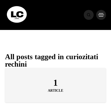
HOME
BLOG
HOROSCOP
All posts tagged in curiozitati
rechini
ENGLISH
1
CONTENT
ARTICLE
TRAVEL