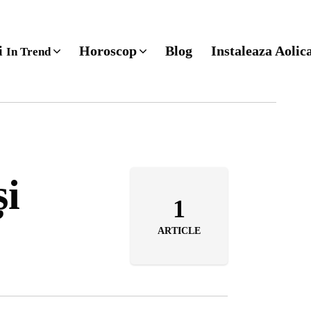
ri
Horoscop
Blog
Instaleaza Aolic
In Trend
și
1
ARTICLE