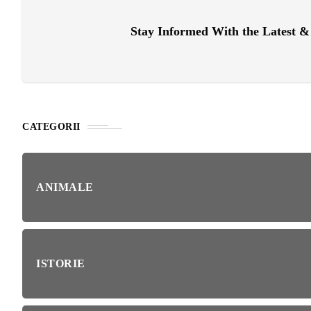
RIE
Stay Informed With the Latest 
BL
RĂ
Esp
blo
deb
IRI
ȘTI
CATEGORII
Ai 
NȚA
Afl
ANIMALE
ALE
NI
ISTORIE