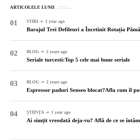
OG
ARTICOLELE LUNII
OP
01
STIRI
1 year ago
Barajul Trei Defileuri a Încetinit Rotația Pămâ
ISH
02
BLOG
2 years ago
NT
Seriale turcesti:Top 5 cele mai bune seriale
POPULAR
VEL
03
BLOG
2 years ago
STI
Espressor paduri Senseo blocat?Afla cum îl po
Bar
Înc
 SI
Mit
04
ȘTIINȚA
1 year ago
IRE
Ai simțit vreodată deja-vu? Află de ce se întâ
BL
Ser
bun