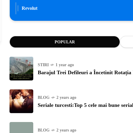
Revolut
POPULAR
STIRI
1 year ago
Barajul Trei Defileuri a Încetinit Rotați
BLOG
2 years ago
Seriale turcesti:Top 5 cele mai bune seria
BLOG
2 years ago