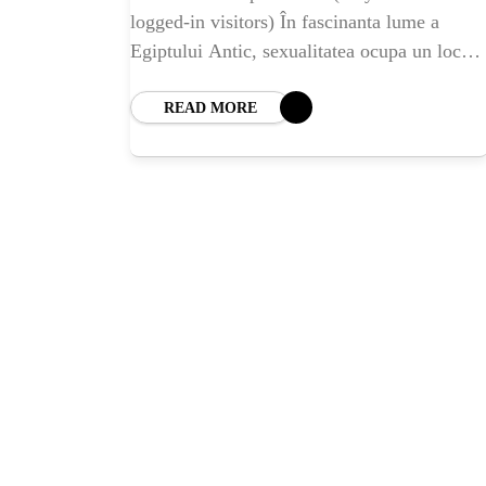
logged-in visitors) În fascinanta lume a
Egiptului Antic, sexualitatea ocupa un loc
central, împletindu-se armonios cu religia,
cultura și viața cotidiană a poporului
READ MORE