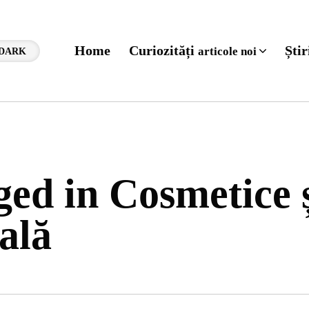
Home
Curiozități
Ști
articole noi
DARK
ged in Cosmetice 
ală