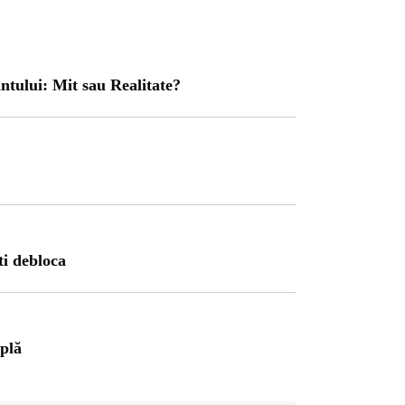
ntului: Mit sau Realitate?
RI
1 year ago
ti debloca
ajul Trei Defileuri a
etinit Rotația Pământului:
 sau Realitate?
mplă
OG
2 years ago
iale turcesti:Top 5 cele mai
e seriale