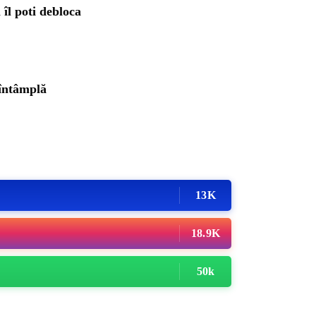
îl poti debloca
 întâmplă
13K
18.9K
50k