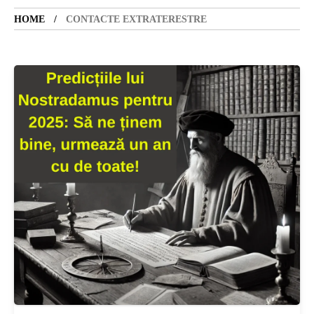
HOME
CONTACTE EXTRATERESTRE
SANATATE
SI
INGRIJIRE
ISTORIE
NATURĂ
STIRI