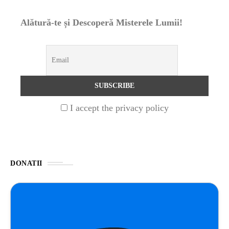
Alătură-te și Descoperă Misterele Lumii!
UNCATEGORIZED
1 year ago
Barajul Trei Defileuri a Încetinit Rotația
Pământului: Mit sau Realitate?
BLOG
2 years ago
Seriale turcesti:Top 5 cele mai bune seriale
I accept the privacy policy
BLOG
2 years ago
Espressor paduri Senseo blocat?Afla cum îl
poti debloca
DONATII
ȘTIINȚA
1 year ago
Ai simțit vreodată deja-vu? Află de ce se
întâmplă