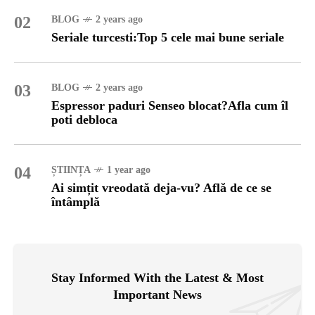
02
BLOG
2 years ago
Seriale turcesti:Top 5 cele mai bune seriale
03
BLOG
2 years ago
Espressor paduri Senseo blocat?Afla cum îl
poti debloca
04
ȘTIINȚA
1 year ago
Ai simțit vreodată deja-vu? Află de ce se
întâmplă
Stay Informed With the Latest & Most
Important News