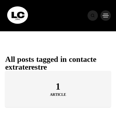
HOME
BLOG
HOROSCOP
All posts tagged in contacte
extraterestre
ENGLISH
1
CONTENT
ARTICLE
TRAVEL