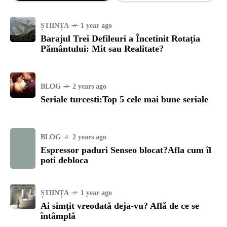
ȘTIINȚA
1 year ago
Barajul Trei Defileuri a Încetinit Rotația
Pământului: Mit sau Realitate?
BLOG
2 years ago
Seriale turcesti:Top 5 cele mai bune seriale
BLOG
2 years ago
Espressor paduri Senseo blocat?Afla cum îl
poti debloca
ȘTIINȚA
1 year ago
Ai simțit vreodată deja-vu? Află de ce se
întâmplă