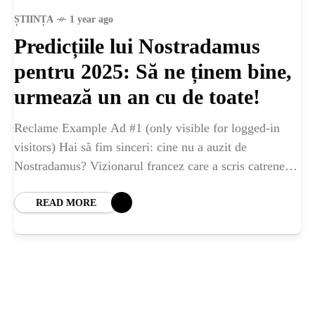
ȘTIINȚA
ȘTIINȚA
1 year ago
Predicțiile lui Nostradamus
ANIMALE
pentru 2025: Să ne ținem bine,
OAMENI
urmează un an cu de toate!
Reclame Example Ad #1 (only visible for logged-in
INSTALEAZ
visitors) Hai să fim sinceri: cine nu a auzit de
Nostradamus? Vizionarul francez care a scris catrene
A
pline de mister și ambiguitate
READ MORE
APLICATIA
POPULAR