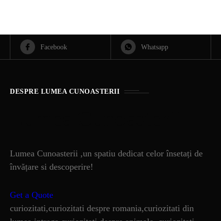
Facebook
Whatsapp
DESPRE LUMEA CUNOASTERII
Lumea Cunoasterii
Lumea Cunoasterii ,un spatiu dedicat celor însetați de
învățare si descoperire!
Get a Quote
curiozitati,curiozitati despre romania,curiozitati din