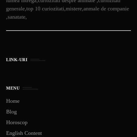
lumea intrega,curiozitati despre animale ,curiozitati
generale,top 10 curiozitati,mistere,anmale de companie
,sanatate,
LINK-URI
MENU
Home
Blog
Horoscop
English Content