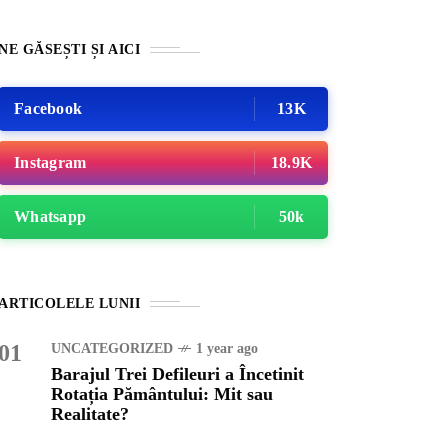
NE GĂSEȘTI ȘI AICI
Facebook
13K
Instagram
18.9K
Whatsapp
50k
ATEGORIZED
1 year ago
ajul Trei Defileuri a
ARTICOLELE LUNII
etinit Rotația Pământului:
 sau Realitate?
01
UNCATEGORIZED
1 year ago
Barajul Trei Defileuri a Încetinit
Rotația Pământului: Mit sau
OG
2 years ago
Realitate?
iale turcesti:Top 5 cele mai
e seriale