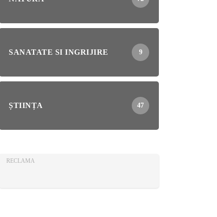
SANATATE SI INGRIJIRE
9
ȘTIINȚA
47
RECLAMA