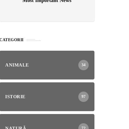
Most Important News
CATEGORII
ANIMALE
34
ISTORIE
97
NATURĂ
72