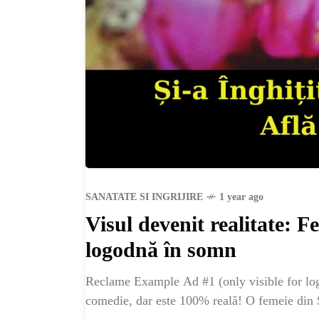
SANATATE SI INGRIJIRE
1 year ago
Visul devenit realitate: Fe
logodnă în somn
Reclame Example Ad #1 (only visible for logg
comedie, dar este 100% reală! O femeie din S