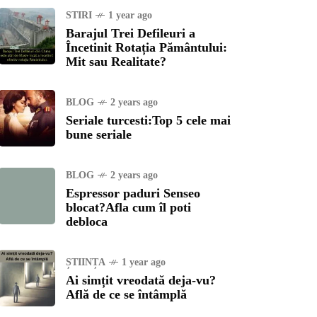
STIRI
1 year ago
Barajul Trei Defileuri a
Încetinit Rotația Pământului:
Mit sau Realitate?
BLOG
2 years ago
Seriale turcesti:Top 5 cele mai
bune seriale
BLOG
2 years ago
Espressor paduri Senseo
blocat?Afla cum îl poti
debloca
ȘTIINȚA
1 year ago
Ai simțit vreodată deja-vu?
Află de ce se întâmplă