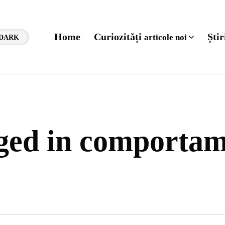
Home
Curiozități
Ști
articole noi
DARK
gged in comporta