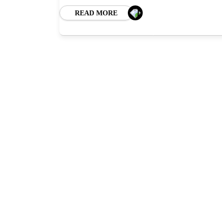
READ MORE
HO