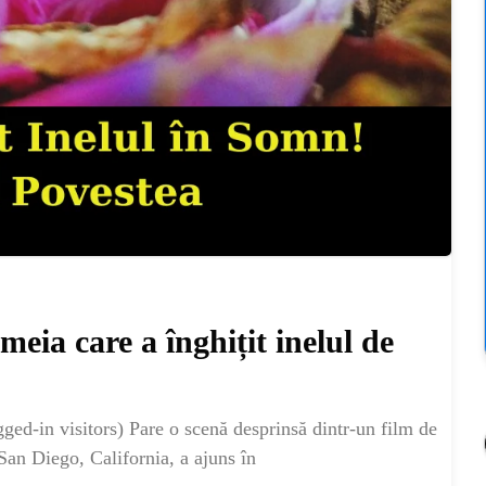
meia care a înghițit inelul de
ed-in visitors) Pare o scenă desprinsă dintr-un film de
an Diego, California, a ajuns în