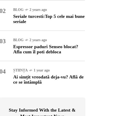
02
BLOG
2 years ago
OG
2 years ago
Seriale turcesti:Top 5 cele mai bune
ressor paduri Senseo
seriale
cat?Afla cum îl poti
loca
03
BLOG
2 years ago
INȚA
1 year ago
Espressor paduri Senseo blocat?
simțit vreodată deja-vu?
Afla cum îl poti debloca
ă de ce se întâmplă
04
ȘTIINȚA
1 year ago
Ai simțit vreodată deja-vu? Află de
ce se întâmplă
Stay Informed With the Latest &