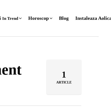
ri
Horoscop
Blog
Instaleaza Aolic
In Trend
ment
1
ARTICLE