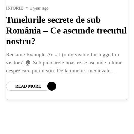
ȘTIINȚA
ISTORIE
1 year ago
Tunelurile secrete de sub
ANIMALE
România – Ce ascunde trecutul
OAMENI
nostru?
Reclame Example Ad #1 (only visible for logged-in
INSTALEAZ
visitors) 🏚️ Sub picioarele noastre se ascunde o lume
despre care puțini știu. De la tuneluri medievale
A
misterioase până la pasaje subterane
READ MORE
APLICATIA
POPULAR