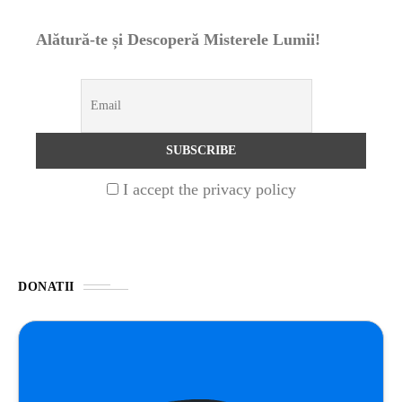
Alătură-te și Descoperă Misterele Lumii!
UNCATEGORIZED
1 year ago
Barajul Trei Defileuri a Încetinit Rotația
Pământului: Mit sau Realitate?
BLOG
2 years ago
Seriale turcesti:Top 5 cele mai bune seriale
I accept the privacy policy
BLOG
2 years ago
Espressor paduri Senseo blocat?Afla cum îl
poti debloca
DONATII
ȘTIINȚA
1 year ago
Ai simțit vreodată deja-vu? Află de ce se
întâmplă