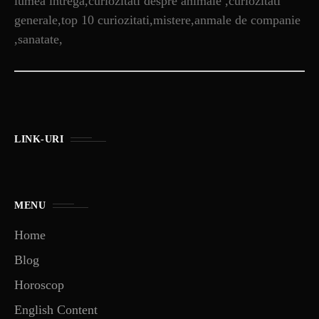
lumea intrega,curiozitati despre animale ,curiozitati
generale,top 10 curiozitati,mistere,anmale de companie
,sanatate,
LINK-URI
MENU
Home
Blog
Horoscop
English Content