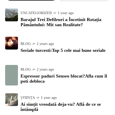
UNCATEGORIZED
1 year ago
Barajul Trei Defileuri a Încetinit Rotația
Pământului: Mit sau Realitate?
BLOG
2 years ago
Seriale turcesti:Top 5 cele mai bune seriale
BLOG
2 years ago
Espressor paduri Senseo blocat?Afla cum îl
poti debloca
ȘTIINȚA
1 year ago
Ai simțit vreodată deja-vu? Află de ce se
întâmplă