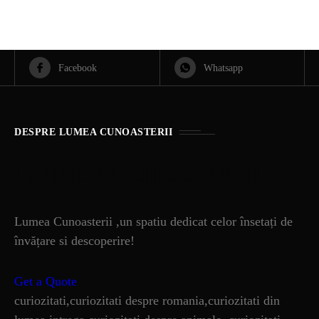
Facebook
Whatsapp
DESPRE LUMEA CUNOASTERII
Lumea Cunoasterii
Lumea Cunoasterii ,un spatiu dedicat celor însetați de
învățare si descoperire!
Get a Quote
curiozitati,curiozitati despre romania,curiozitati din