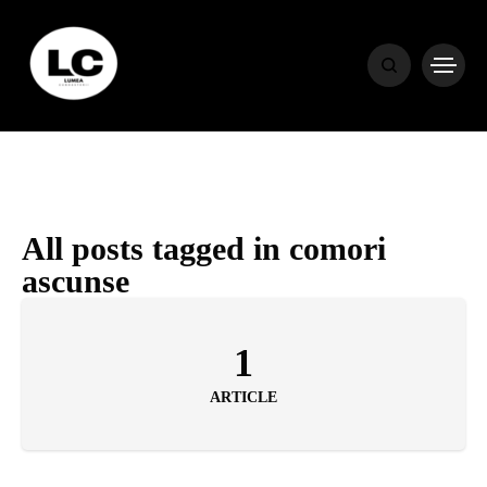
HOME
BLOG
HOROSCOP
All posts tagged in comori
ascunse
ENGLISH
1
CONTENT
ARTICLE
TRAVEL