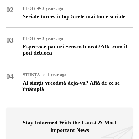
02
BLOG
2 years ago
Seriale turcesti:Top 5 cele mai bune seriale
03
BLOG
2 years ago
Espressor paduri Senseo blocat?Afla cum îl
poti debloca
04
ȘTIINȚA
1 year ago
Ai simțit vreodată deja-vu? Află de ce se
întâmplă
Stay Informed With the Latest & Most
Important News