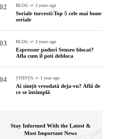
02
BLOG
2 years ago
Seriale turcesti:Top 5 cele mai bune
OG
2 years ago
seriale
ressor paduri Senseo
cat?Afla cum îl poti
loca
03
BLOG
2 years ago
Espressor paduri Senseo blocat?
INȚA
1 year ago
Afla cum îl poti debloca
simțit vreodată deja-vu?
ă de ce se întâmplă
04
ȘTIINȚA
1 year ago
Ai simțit vreodată deja-vu? Află de
ce se întâmplă
Stay Informed With the Latest &
Most Important News