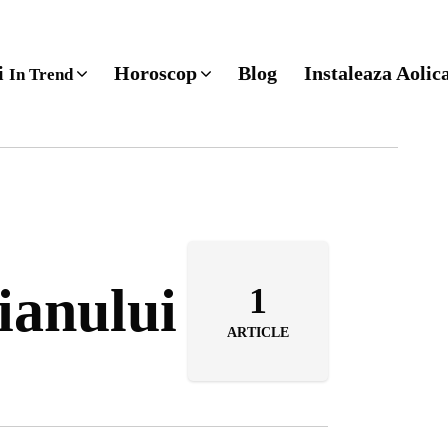
ri
Horoscop
Blog
Instaleaza Aolic
In Trend
oianului
1
ARTICLE