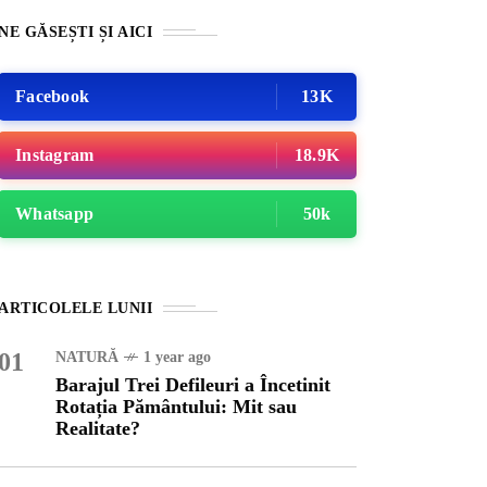
NE GĂSEȘTI ȘI AICI
Facebook
13K
Instagram
18.9K
Whatsapp
50k
URĂ
1 year ago
ARTICOLELE LUNII
ajul Trei Defileuri a
etinit Rotația Pământului:
01
NATURĂ
1 year ago
 sau Realitate?
Barajul Trei Defileuri a Încetinit
Rotația Pământului: Mit sau
Realitate?
OG
2 years ago
iale turcesti:Top 5 cele mai
e seriale