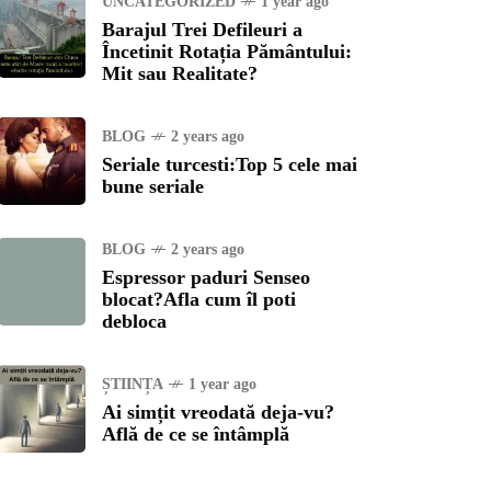
UNCATEGORIZED
1 year ago
Barajul Trei Defileuri a
Încetinit Rotația Pământului:
Mit sau Realitate?
BLOG
2 years ago
Seriale turcesti:Top 5 cele mai
bune seriale
BLOG
2 years ago
Espressor paduri Senseo
blocat?Afla cum îl poti
debloca
ȘTIINȚA
1 year ago
Ai simțit vreodată deja-vu?
Află de ce se întâmplă