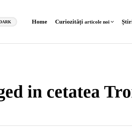
Home
Curiozități
Ști
articole noi
DARK
ged in cetatea Tr