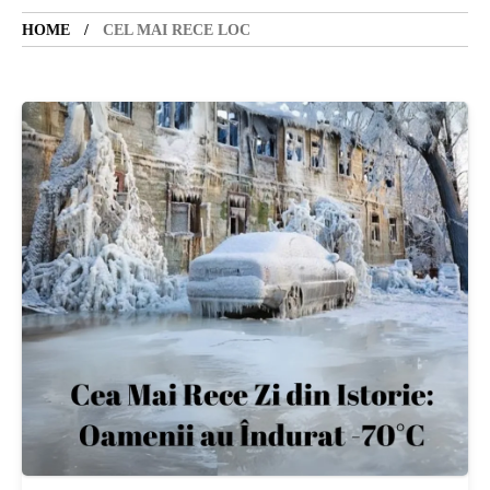
HOME
CEL MAI RECE LOC
SANATATE
SI
INGRIJIRE
ISTORIE
NATURĂ
STIRI