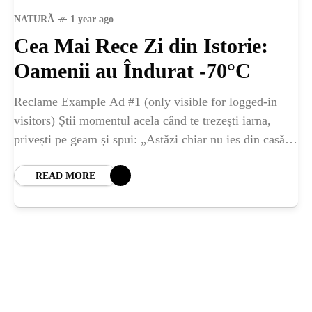
ȘTIINȚA
NATURĂ
1 year ago
Cea Mai Rece Zi din Istorie:
ANIMALE
Oamenii au Îndurat -70°C
OAMENI
Reclame Example Ad #1 (only visible for logged-in
visitors) Știi momentul acela când te trezești iarna,
privești pe geam și spui: „Astăzi chiar nu ies din casă.
INSTALEAZ
E ger de
READ MORE
A
APLICATIA
POPULAR