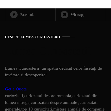
Facebook
Whatsapp
DESPRE LUMEA CUNOASTERII
Lumea Cunoasterii
Lumea Cunoasterii ,un spatiu dedicat celor însetați de
învățare si descoperire!
Get a Quote
curiozitati,curiozitati despre romania,curiozitati din
lumea intrega,curiozitati despre animale ,curiozitati
generale,top 10 curiozitati,mistere,anmale de companie