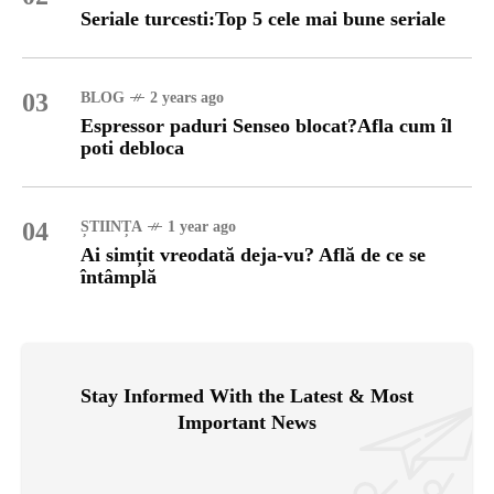
Seriale turcesti:Top 5 cele mai bune seriale
03
BLOG
2 years ago
Espressor paduri Senseo blocat?Afla cum îl
poti debloca
04
ȘTIINȚA
1 year ago
Ai simțit vreodată deja-vu? Află de ce se
întâmplă
Stay Informed With the Latest & Most
Important News