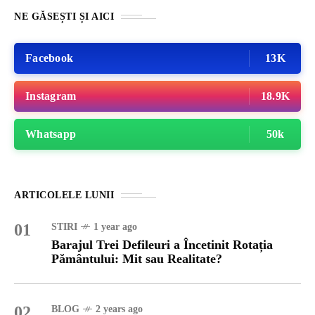
NE GĂSEȘTI ȘI AICI
Facebook
13K
Instagram
18.9K
Whatsapp
50k
ARTICOLELE LUNII
01
STIRI
1 year ago
Barajul Trei Defileuri a Încetinit Rotația
Pământului: Mit sau Realitate?
02
BLOG
2 years ago