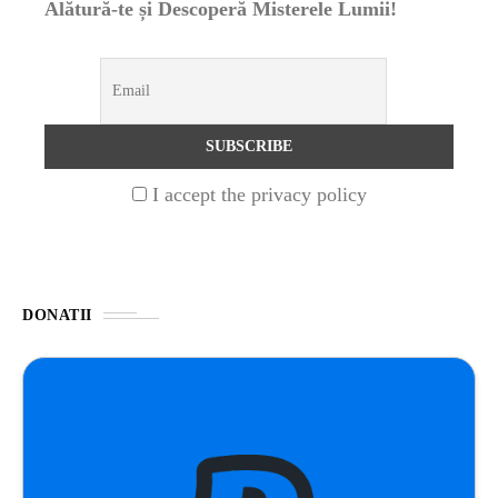
Alătură-te și Descoperă Misterele Lumii!
UNCATEGORIZED
1 year ago
Barajul Trei Defileuri a Încetinit Rotația
Pământului: Mit sau Realitate?
BLOG
2 years ago
I accept the privacy policy
Seriale turcesti:Top 5 cele mai bune seriale
BLOG
2 years ago
DONATII
Espressor paduri Senseo blocat?Afla cum îl
poti debloca
ȘTIINȚA
1 year ago
Ai simțit vreodată deja-vu? Află de ce se
întâmplă