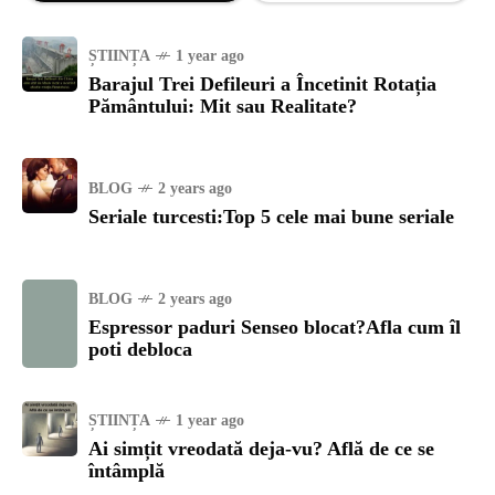
ȘTIINȚA
1 year ago
Barajul Trei Defileuri a Încetinit Rotația
Pământului: Mit sau Realitate?
BLOG
2 years ago
Seriale turcesti:Top 5 cele mai bune seriale
BLOG
2 years ago
Espressor paduri Senseo blocat?Afla cum îl
poti debloca
ȘTIINȚA
1 year ago
Ai simțit vreodată deja-vu? Află de ce se
întâmplă