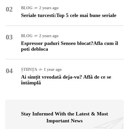
02
BLOG
2 years ago
Seriale turcesti:Top 5 cele mai bune seriale
03
BLOG
2 years ago
Espressor paduri Senseo blocat?Afla cum îl
poti debloca
04
ȘTIINȚA
1 year ago
Ai simțit vreodată deja-vu? Află de ce se
întâmplă
Stay Informed With the Latest & Most
Important News