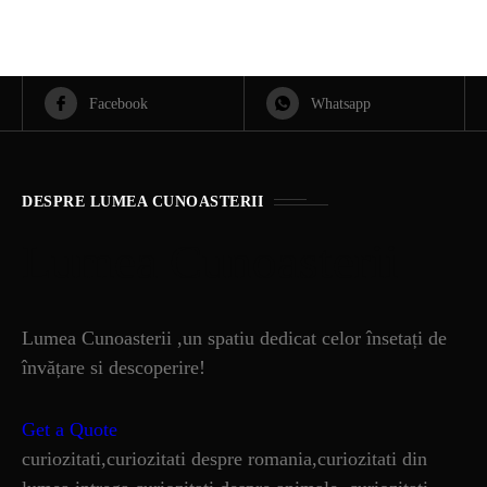
Facebook
Whatsapp
DESPRE LUMEA CUNOASTERII
Lumea Cunoasterii
Lumea Cunoasterii ,un spatiu dedicat celor însetați de
învățare si descoperire!
Get a Quote
curiozitati,curiozitati despre romania,curiozitati din