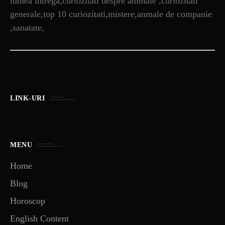
lumea intrega,curiozitati despre animale ,curiozitati
generale,top 10 curiozitati,mistere,anmale de companie
,sanatate,
LINK-URI
MENU
Home
Blog
Horoscop
English Content