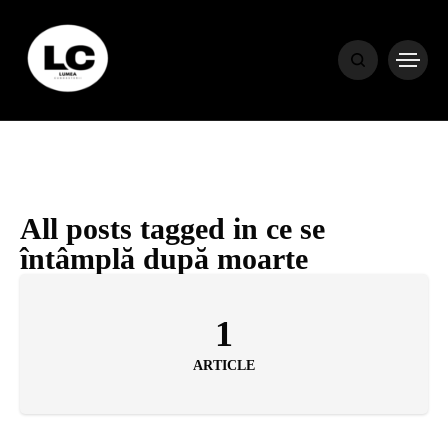
HOME
BLOG
HOROSCOP
All posts tagged in ce se
întâmplă după moarte
ENGLISH
1
CONTENT
ARTICLE
TRAVEL