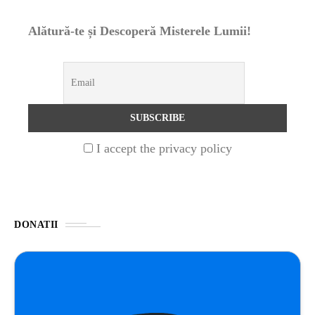
Alătură-te și Descoperă Misterele Lumii!
NATURĂ
1 year ago
Barajul Trei Defileuri a Încetinit Rotația
Pământului: Mit sau Realitate?
BLOG
2 years ago
Seriale turcesti:Top 5 cele mai bune seriale
I accept the privacy policy
BLOG
2 years ago
Espressor paduri Senseo blocat?Afla cum îl
poti debloca
DONATII
ȘTIINȚA
1 year ago
Ai simțit vreodată deja-vu? Află de ce se
întâmplă