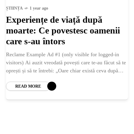
ȘTIINȚA
ȘTIINȚA
1 year ago
Experiențe de viață după
ANIMALE
moarte: Ce povestesc oamenii
OAMENI
care s-au întors
Reclame Example Ad #1 (only visible for logged-in
INSTALEAZ
visitors) Ai auzit vreodată povești care te-au făcut să te
oprești și să te întrebi: „Oare chiar există ceva după
A
moarte?” Nu
READ MORE
APLICATIA
POPULAR