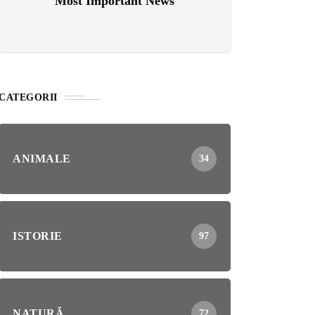
Most Important News
CATEGORII
ANIMALE
34
ISTORIE
97
NATURĂ
72