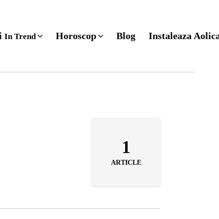
ri
Horoscop
Blog
Instaleaza Aolic
In Trend
1
ARTICLE