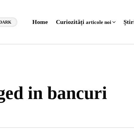
Home
Curiozități
Ști
articole noi
DARK
gged in bancuri