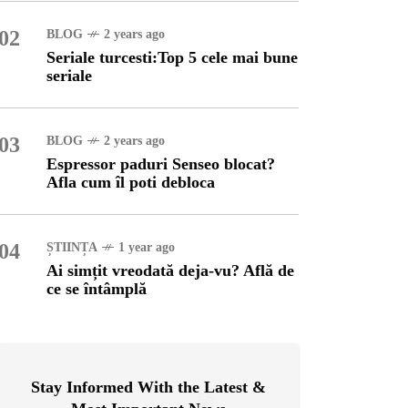
02
BLOG
2 years ago
OG
2 years ago
Seriale turcesti:Top 5 cele mai bune
ressor paduri Senseo
seriale
cat?Afla cum îl poti
loca
03
BLOG
2 years ago
INȚA
1 year ago
Espressor paduri Senseo blocat?
simțit vreodată deja-vu?
Afla cum îl poti debloca
ă de ce se întâmplă
04
ȘTIINȚA
1 year ago
Ai simțit vreodată deja-vu? Află de
ce se întâmplă
Stay Informed With the Latest &