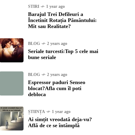
STIRI
1 year ago
Barajul Trei Defileuri a
Încetinit Rotația Pământului:
Mit sau Realitate?
BLOG
2 years ago
Seriale turcesti:Top 5 cele mai
bune seriale
BLOG
2 years ago
Espressor paduri Senseo
blocat?Afla cum îl poti
debloca
ȘTIINȚA
1 year ago
Ai simțit vreodată deja-vu?
Află de ce se întâmplă