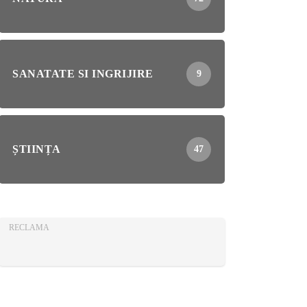
SANATATE SI INGRIJIRE
9
ȘTIINȚA
47
RECLAMA