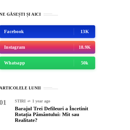
NE GĂSEȘTI ȘI AICI
Facebook
13K
Instagram
18.9K
Whatsapp
50k
INȚA
1 year ago
ajul Trei Defileuri a
ARTICOLELE LUNII
etinit Rotația Pământului:
 sau Realitate?
01
STIRI
1 year ago
Barajul Trei Defileuri a Încetinit
Rotația Pământului: Mit sau
OG
2 years ago
Realitate?
iale turcesti:Top 5 cele mai
e seriale