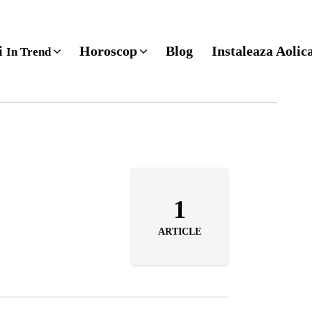
ri
Horoscop
Blog
Instaleaza Aolic
In Trend
1
ARTICLE