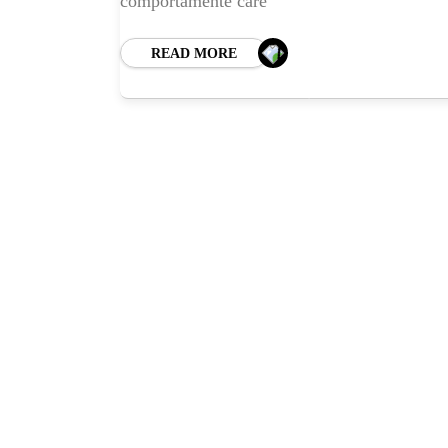
comportamente care
READ MORE
HO