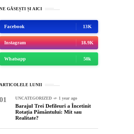
NE GĂSEȘTI ȘI AICI
Facebook
13K
Instagram
18.9K
Whatsapp
50k
ATEGORIZED
1 year ago
ARTICOLELE LUNII
ajul Trei Defileuri a
etinit Rotația Pământului:
01
UNCATEGORIZED
1 year ago
 sau Realitate?
Barajul Trei Defileuri a Încetinit
Rotația Pământului: Mit sau
Realitate?
OG
2 years ago
iale turcesti:Top 5 cele mai
e seriale