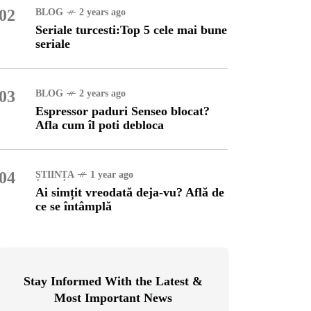
02
BLOG
2 years ago
Seriale turcesti:Top 5 cele mai bune
OG
2 years ago
seriale
ressor paduri Senseo
cat?Afla cum îl poti
loca
03
BLOG
2 years ago
Espressor paduri Senseo blocat?
INȚA
1 year ago
Afla cum îl poti debloca
simțit vreodată deja-vu?
ă de ce se întâmplă
04
ȘTIINȚA
1 year ago
Ai simțit vreodată deja-vu? Află de
ce se întâmplă
Stay Informed With the Latest &
Most Important News