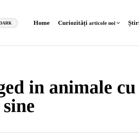
Home
Curiozități
Ști
articole noi
DARK
gged in animale cu
 sine