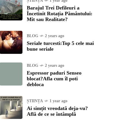
ȘTIINȚA
1 year ago
Barajul Trei Defileuri a
Încetinit Rotația Pământului:
Mit sau Realitate?
BLOG
2 years ago
Seriale turcesti:Top 5 cele mai
bune seriale
BLOG
2 years ago
Espressor paduri Senseo
blocat?Afla cum îl poti
debloca
ȘTIINȚA
1 year ago
Ai simțit vreodată deja-vu?
Află de ce se întâmplă