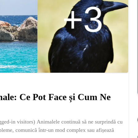
male: Ce Pot Face și Cum Ne
ged-in visitors) Animalele continuă să ne surprindă cu
probleme, comunică într-un mod complex sau afișează