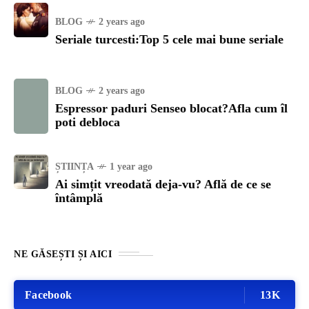
BLOG
2 years ago
Seriale turcesti:Top 5 cele mai bune seriale
BLOG
2 years ago
Espressor paduri Senseo blocat?Afla cum îl
poti debloca
ȘTIINȚA
1 year ago
Ai simțit vreodată deja-vu? Află de ce se
întâmplă
NE GĂSEȘTI ȘI AICI
Facebook
13K