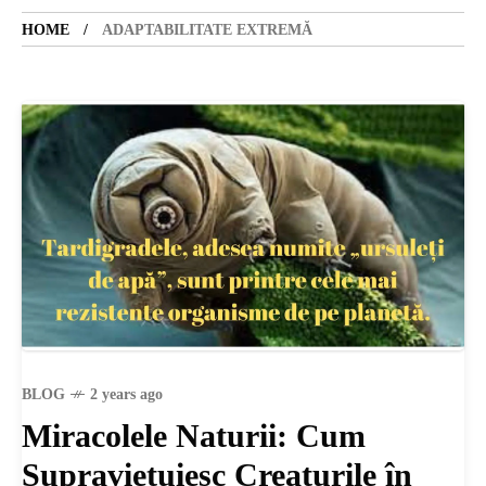
HOME
ADAPTABILITATE EXTREMĂ
SANATATE
SI
INGRIJIRE
ISTORIE
NATURĂ
BLOG
2 years ago
STIRI
Miracolele Naturii: Cum
Supraviețuiesc Creaturile în