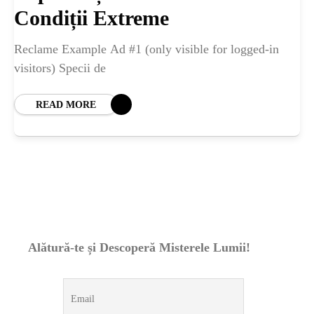
ȘTIINȚA
Condiții Extreme
ANIMALE
Reclame Example Ad #1 (only visible for logged-in
visitors) Specii de
OAMENI
READ MORE
INSTALEAZ
A
APLICATIA
Alătură-te și Descoperă Misterele Lumii!
POPULAR