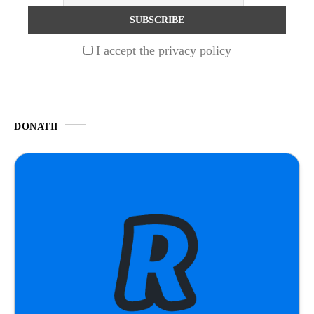
UNCATEGORIZED
1 year ago
I accept the privacy policy
Barajul Trei Defileuri a Încetinit Rotația
Pământului: Mit sau Realitate?
BLOG
2 years ago
DONATII
Seriale turcesti:Top 5 cele mai bune seriale
BLOG
2 years ago
Espressor paduri Senseo blocat?Afla cum îl
poti debloca
ȘTIINȚA
1 year ago
Ai simțit vreodată deja-vu? Află de ce se
întâmplă