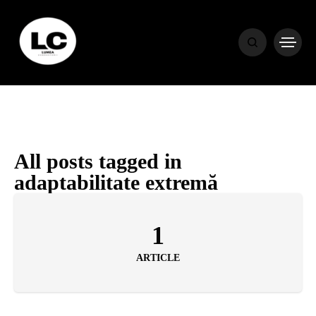
HOME
BLOG
HOROSCOP
All posts tagged in
adaptabilitate extremă
ENGLISH
1
CONTENT
ARTICLE
TRAVEL