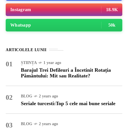
Instagram
18.9K
Whatsapp
50k
ARTICOLELE LUNII
01
ȘTIINȚA
1 year ago
Barajul Trei Defileuri a Încetinit Rotația
Pământului: Mit sau Realitate?
02
BLOG
2 years ago
Seriale turcesti:Top 5 cele mai bune seriale
03
BLOG
2 years ago