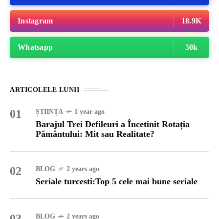
Instagram
18.9K
Whatsapp
50k
ARTICOLELE LUNII
01
ȘTIINȚA
1 year ago
Barajul Trei Defileuri a Încetinit Rotația
Pământului: Mit sau Realitate?
02
BLOG
2 years ago
Seriale turcesti:Top 5 cele mai bune seriale
03
BLOG
2 years ago