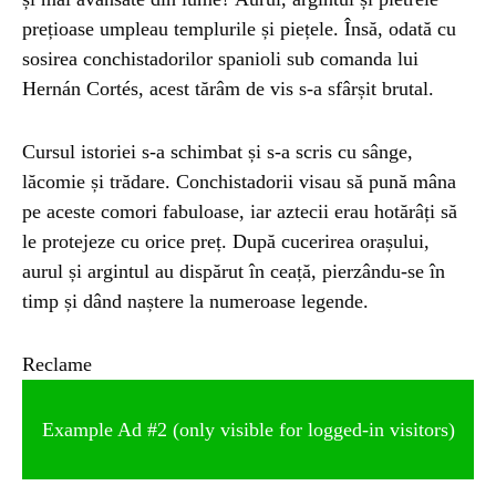
prețioase umpleau templurile și piețele. Însă, odată cu
sosirea conchistadorilor spanioli sub comanda lui
Hernán Cortés, acest tărâm de vis s-a sfârșit brutal.
Cursul istoriei s-a schimbat și s-a scris cu sânge,
lăcomie și trădare. Conchistadorii visau să pună mâna
pe aceste comori fabuloase, iar aztecii erau hotărâți să
le protejeze cu orice preț. După cucerirea orașului,
aurul și argintul au dispărut în ceață, pierzându-se în
timp și dând naștere la numeroase legende.
Reclame
Example Ad #2 (only visible for logged-in visitors)