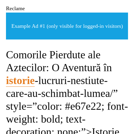
ȘTIINȚA
Reclame
ANIMALE
Example Ad #1 (only visible for logged-in visitors)
OAMENI
Comorile Pierdute ale
INSTALEAZ
Aztecilor: O Aventură în
istorie
-lucruri-nestiute-
A
care-au-schimbat-lumea/”
APLICATIA
style=”color: #e67e22; font-
weight: bold; text-
decoration: none;”>Istorie
POPULAR