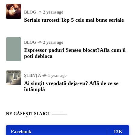
BLOG
2 years ago
Seriale turcesti:Top 5 cele mai bune seriale
BLOG
2 years ago
Espressor paduri Senseo blocat?Afla cum îl
poti debloca
ȘTIINȚA
1 year ago
Ai simțit vreodată deja-vu? Află de ce se
întâmplă
NE GĂSEȘTI ȘI AICI
Facebook
13K