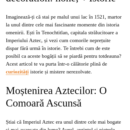
NATURĂ
1 year ago
Imaginează-ți că stai pe malul unui lac în 1521, martor
Barajul Trei Defileuri a Încetinit Rotația
la unul dintre cele mai fascinante momente din istoria
Pământului: Mit sau Realitate?
omenirii. Ești în Tenochtitlan, capitala strălucitoare a
Imperiului Aztec, și vezi cum comorile neprețuite
dispar fără urmă în istorie. Te întrebi cum de este
BLOG
2 years ago
Seriale turcesti:Top 5 cele mai bune seriale
posibil ca aceste bogății să se piardă pentru totdeauna?
Acest articol te va purta într-o călătorie plină de
curiozități
istorie și mistere nerezolvate.
BLOG
2 years ago
Espressor paduri Senseo blocat?Afla cum îl
Moștenirea Aztecilor: O
poti debloca
Comoară Ascunsă
ȘTIINȚA
1 year ago
Ai simțit vreodată deja-vu? Află de ce se
Știai că Imperiul Aztec era unul dintre cele mai bogate
întâmplă
și mai avansate din lume? Aurul, argintul și pietrele