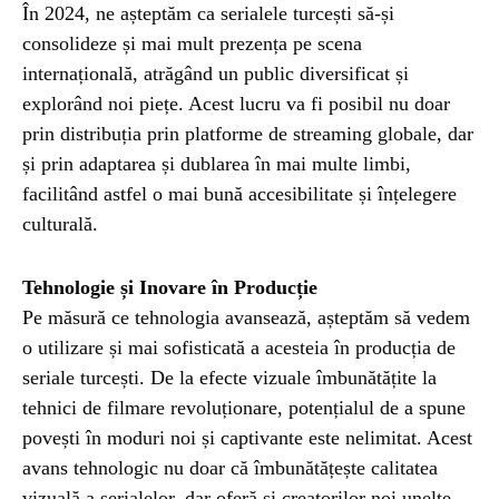
În 2024, ne așteptăm ca serialele turcești să-și
consolideze și mai mult prezența pe scena
internațională, atrăgând un public diversificat și
explorând noi piețe. Acest lucru va fi posibil nu doar
prin distribuția prin platforme de streaming globale, dar
și prin adaptarea și dublarea în mai multe limbi,
facilitând astfel o mai bună accesibilitate și înțelegere
culturală.
Tehnologie și Inovare în Producție
Pe măsură ce tehnologia avansează, așteptăm să vedem
o utilizare și mai sofisticată a acesteia în producția de
seriale turcești. De la efecte vizuale îmbunătățite la
tehnici de filmare revoluționare, potențialul de a spune
povești în moduri noi și captivante este nelimitat. Acest
avans tehnologic nu doar că îmbunătățește calitatea
vizuală a serialelor, dar oferă și creatorilor noi unelte