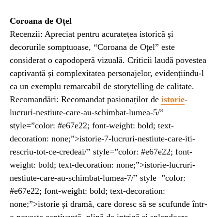
Coroana de Oțel
Recenzii: Apreciat pentru acuratețea istorică și
decorurile somptuoase, “Coroana de Oțel” este
considerat o capodoperă vizuală. Criticii laudă povestea
captivantă și complexitatea personajelor, evidențiindu-l
ca un exemplu remarcabil de storytelling de calitate.
Recomandări: Recomandat pasionaților de
istorie
-
lucruri-nestiute-care-au-schimbat-lumea-5/”
style=”color: #e67e22; font-weight: bold; text-
decoration: none;”>istorie-7-lucruri-nestiute-care-iti-
rescriu-tot-ce-credeai/” style=”color: #e67e22; font-
weight: bold; text-decoration: none;”>istorie-lucruri-
nestiute-care-au-schimbat-lumea-7/” style=”color:
#e67e22; font-weight: bold; text-decoration:
none;”>istorie și dramă, care doresc să se scufunde într-