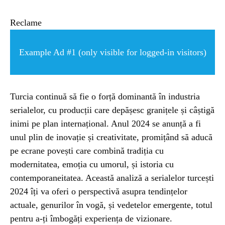
ȘTIINȚA
Reclame
ANIMALE
Example Ad #1 (only visible for logged-in visitors)
OAMENI
Turcia continuă să fie o forță dominantă în industria
INSTALEAZ
serialelor, cu producții care depășesc granițele și câștigă
inimi pe plan internațional. Anul 2024 se anunță a fi
A
unul plin de inovație și creativitate, promițând să aducă
pe ecrane povești care combină tradiția cu
APLICATIA
modernitatea, emoția cu umorul, și istoria cu
contemporaneitatea. Această analiză a serialelor turcești
2024 îți va oferi o perspectivă asupra tendințelor
actuale, genurilor în vogă, și vedetelor emergente, totul
pentru a-ți îmbogăți experiența de vizionare.
POPULAR