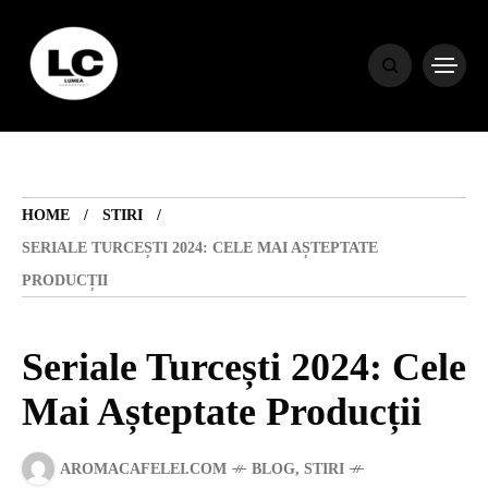
HOME
BLOG
HOME
STIRI
HOROSCOP
SERIALE TURCEȘTI 2024: CELE MAI AȘTEPTATE
PRODUCȚII
ENGLISH
Seriale Turcești 2024: Cele
CONTENT
Mai Așteptate Producții
TRAVEL
AROMACAFELEI.COM
BLOG
,
STIRI