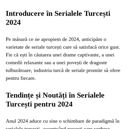
Introducere în Serialele Turcești
ȘTIINȚA
1 year ago
Barajul Trei Defileuri a Încetinit Rotația
2024
Pământului: Mit sau Realitate?
Pe măsură ce ne apropiem de 2024, anticipăm o
varietate de seriale turcești care să satisfacă orice gust.
BLOG
2 years ago
Fie că ești în căutarea unei drame captivante, a unei
Seriale turcesti:Top 5 cele mai bune seriale
comedii relaxante sau a unei povești de dragoste
tulburătoare, industria turcă de seriale promite să ofere
BLOG
2 years ago
pentru fiecare.
Espressor paduri Senseo blocat?Afla cum îl
poti debloca
Tendințe și Noutăți în Serialele
Turcești pentru 2024
ȘTIINȚA
1 year ago
Ai simțit vreodată deja-vu? Află de ce se
Anul 2024 aduce cu sine o schimbare de paradigmă în
întâmplă
serialele turcești, accentuând povești care vorbesc