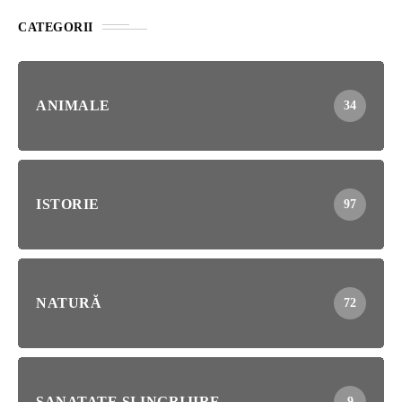
CATEGORII
ANIMALE
34
ISTORIE
97
NATURĂ
72
SANATATE SI INGRIJIRE
9