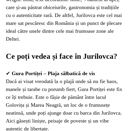
care și-au păstrat obiceiurile, gastronomia și tradițiile
cu o autenticitate rară. De altfel, Jurilovca este cel mai
mare sat pescăresc din România și un punct de plecare
ideal către unele dintre cele mai frumoase zone ale
Deltei.
Ce poți vedea și face în Jurilovca?
✔
Gura Portiței – Plaja sălbatică de vis
Dacă ai visat vreodată la o plajă unde să nu fie haos,
manele și tarabe cu porumb fiert, Gura Portiței este fix
ce îți trebuie. Este o fâșie de pământ între lacul
Golovița și Marea Neagră, un loc de o frumusețe
neatinsă, unde poți ajunge doar cu barca din Jurilovca.
Aici găsești liniște, peisaje de poveste și un vibe
autentic de libertate.