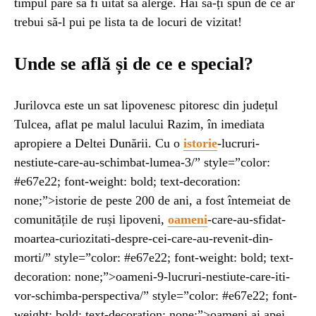
timpul pare să fi uitat să alerge. Hai să-ți spun de ce ar
trebui să-l pui pe lista ta de locuri de vizitat!
UNCATEGORIZED
1 year ago
Barajul Trei Defileuri a Încetinit Rotația
Unde se află și de ce e special?
Pământului: Mit sau Realitate?
Jurilovca este un sat lipovenesc pitoresc din județul
BLOG
2 years ago
Tulcea, aflat pe malul lacului Razim, în imediata
Seriale turcesti:Top 5 cele mai bune seriale
apropiere a Deltei Dunării. Cu o
istorie
-lucruri-
nestiute-care-au-schimbat-lumea-3/” style=”color:
#e67e22; font-weight: bold; text-decoration:
BLOG
2 years ago
none;”>istorie de peste 200 de ani, a fost întemeiat de
Espressor paduri Senseo blocat?Afla cum îl
comunitățile de ruși lipoveni,
oameni
-care-au-sfidat-
poti debloca
moartea-curiozitati-despre-cei-care-au-revenit-din-
morti/” style=”color: #e67e22; font-weight: bold; text-
ȘTIINȚA
1 year ago
decoration: none;”>oameni-9-lucruri-nestiute-care-iti-
Ai simțit vreodată deja-vu? Află de ce se
vor-schimba-perspectiva/” style=”color: #e67e22; font-
întâmplă
weight: bold; text-decoration: none;”>oameni ai apei,