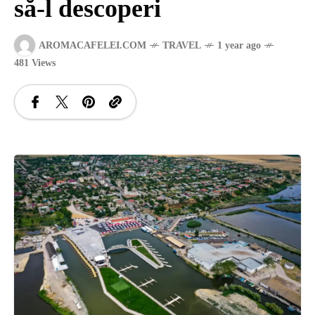
să-l descoperi
SANATATE
AROMACAFELEI.COM
TRAVEL
1 year ago
481 Views
SI
INGRIJIRE
ISTORIE
NATURĂ
STIRI