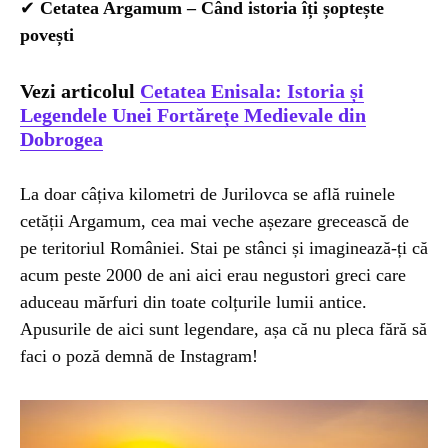
✔
Cetatea Argamum – Când istoria îți șoptește
povești
Vezi articolul
Cetatea Enisala: Istoria și
Legendele Unei Fortărețe Medievale din
Dobrogea
La doar câțiva kilometri de Jurilovca se află ruinele
cetății Argamum, cea mai veche așezare grecească de
pe teritoriul României. Stai pe stânci și imaginează-ți că
acum peste 2000 de ani aici erau negustori greci care
aduceau mărfuri din toate colțurile lumii antice.
Apusurile de aici sunt legendare, așa că nu pleca fără să
faci o poză demnă de Instagram!