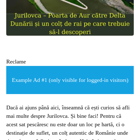
ȘTIINȚA
ANIMALE
OAMENI
Reclame
INSTALEAZ
Example Ad #1 (only visible for logged-in visitors)
A
APLICATIA
Dacă ai ajuns până aici, înseamnă că ești curios să afli
mai multe despre Jurilovca. Și bine faci! Pentru că
acest sat pescăresc nu este doar un loc pe hartă, ci o
destinație de suflet, un colț autentic de Românie unde
POPULAR