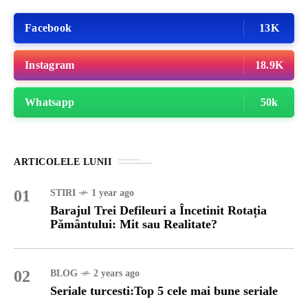
Facebook
13K
Instagram
18.9K
Whatsapp
50k
ARTICOLELE LUNII
01
STIRI
1 year ago
Barajul Trei Defileuri a Încetinit Rotația
Pământului: Mit sau Realitate?
02
BLOG
2 years ago
Seriale turcesti:Top 5 cele mai bune seriale