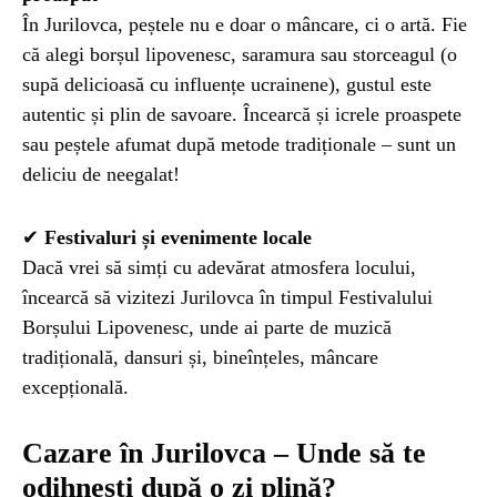
În Jurilovca, peștele nu e doar o mâncare, ci o artă. Fie
că alegi borșul lipovenesc, saramura sau storceagul (o
supă delicioasă cu influențe ucrainene), gustul este
autentic și plin de savoare. Încearcă și icrele proaspete
sau peștele afumat după metode tradiționale – sunt un
deliciu de neegalat!
✔
Festivaluri și evenimente locale
Dacă vrei să simți cu adevărat atmosfera locului,
încearcă să vizitezi Jurilovca în timpul Festivalului
Borșului Lipovenesc, unde ai parte de muzică
tradițională, dansuri și, bineînțeles, mâncare
excepțională.
Cazare în Jurilovca – Unde să te
odihnești după o zi plină?