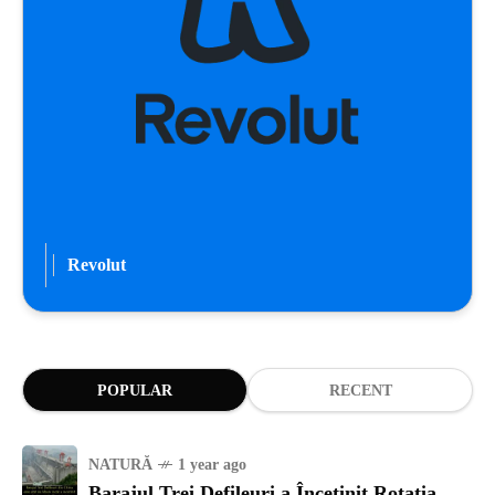
Revolut
POPULAR
RECENT
NATURĂ
1 year ago
Barajul Trei Defileuri a Încetinit Rotația