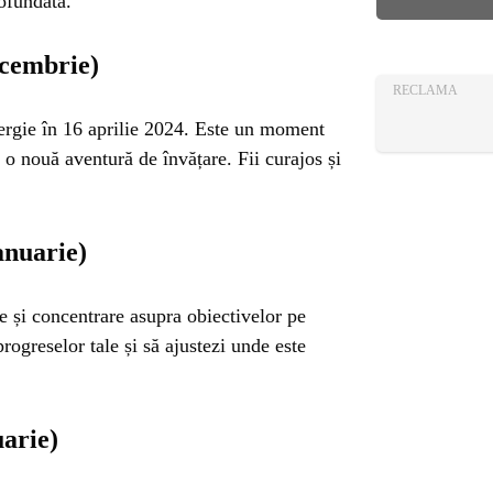
AZA
rofundată.
TIA
ecembrie)
RECLAMA
nergie în 16 aprilie 2024. Este un moment
 o nouă aventură de învățare. Fii curajos și
anuarie)
e și concentrare asupra obiectivelor pe
ogreselor tale și să ajustezi unde este
uarie)