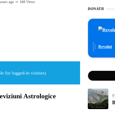
years ago
160 Views
DONATII
Revolut
e for logged-in visitors)
eviziuni Astrologice
Ș
B