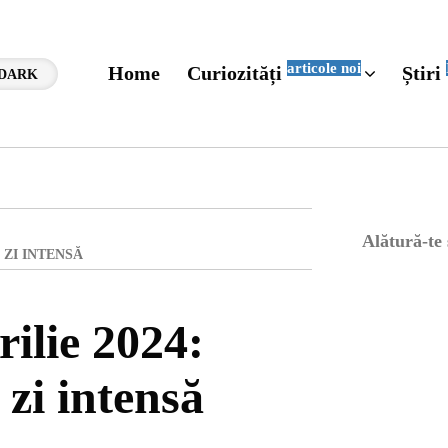
articole noi
Home
Curiozități
Știri
DARK
Alătură-te
 ZI INTENSĂ
ilie 2024:
 zi intensă