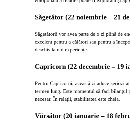
INSTALE
emoțională a relației poate fi explorată și ap
APLICA
Săgetător (22 noiembrie – 21 d
Săgetătorii vor avea parte de o zi plină de e
excelent pentru a călători sau pentru a începe
deschis la noi experiențe.
Capricorn (22 decembrie – 19 i
Pentru Capricorni, această zi aduce seriozitat
termen lung. Este momentul să faci bilanțul pr
necesar. În relații, stabilitatea este cheia.
Vărsător (20 ianuarie – 18 febr