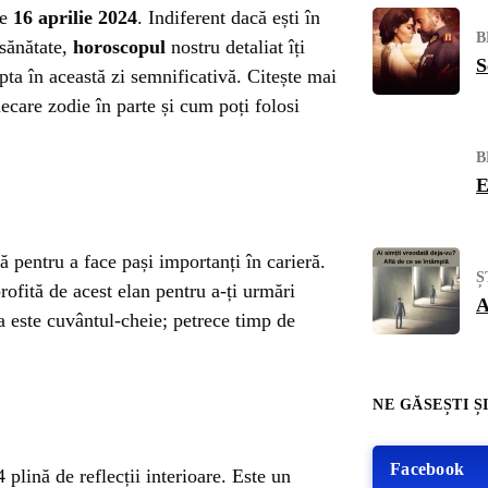
de
16 aprilie 2024
. Indiferent dacă ești în
B
 sănătate,
horoscopul
nostru detaliat îți
S
pta în această zi semnificativă. Citește mai
iecare zodie în parte și cum poți folosi
B
E
ă pentru a face pași importanți în carieră.
Ș
profită de acest elan pentru a-ți urmări
A
a este cuvântul-cheie; petrece timp de
NE GĂSEȘTI ȘI
Facebook
4 plină de reflecții interioare. Este un