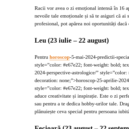
BL
Racii vor avea o zi emoțional intensă în 16 ap
nevoile tale emoționale și să te asiguri că ai 
HOROSC
profesional, pot apărea noi oportunități dacă 
ENGL
Leu (23 iulie – 22 august)
CONTE
Pentru
horoscop
-5-mai-2024-predictii-speci
style=”color: #e67e22; font-weight: bold; te
2024-perspective-astrologice/” style=”color: 
TRA
decoration: none;”>horoscop-25-aprilie-2024es
style=”color: #e67e22; font-weight: bold; te
SANATATE
aduce creativitate și inspirație. Este o zi per
sau pentru a te dedica hobby-urilor tale. Dra
INGRIJ
plănuiește ceva special pentru persoana iubit
Fecioară (23 august – 22 septem