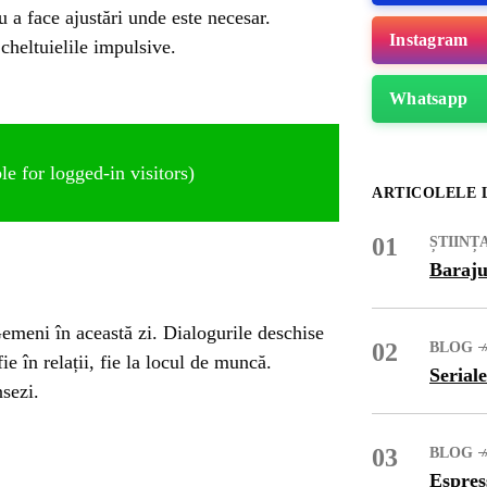
 a face ajustări unde este necesar.
Instagram
cheltuielile impulsive.
Whatsapp
e for logged-in visitors)
ARTICOLELE 
01
ȘTIINȚ
Baraju
emeni în această zi. Dialogurile deschise
02
BLOG
e în relații, fie la locul de muncă.
Seriale
nsezi.
ME
03
BLOG
Espres