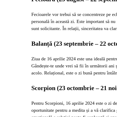
ISTO
Fecioarele vor trebui să se concentreze pe ech
NATU
personală în această zi. Este important să nu
sunt solicitante. În relații, sinceritatea va cla
ST
Balanță (23 septembrie – 22 oc
ȘTII
Ziua de 16 aprilie 2024 este una ideală pentru
Gândește-te unde vrei să fii în următorii ani ș
acolo. Relațional, este o zi bună pentru întâln
ANIM
Scorpion (23 octombrie – 21 no
OAME
Pentru Scorpioni, 16 aprilie 2024 este o zi de
oportunitate pentru a medita și a vă clarific