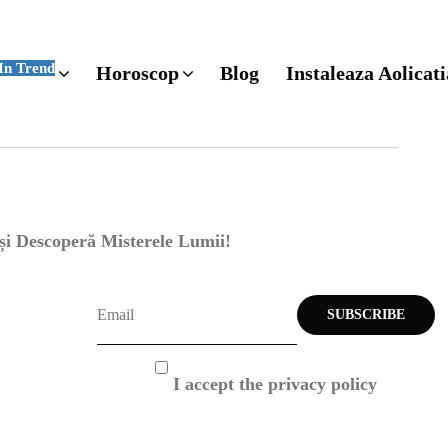
In Trend
Horoscop
Blog
Instaleaza Aolicati
 și Descoperă Misterele Lumii!
I accept the privacy policy