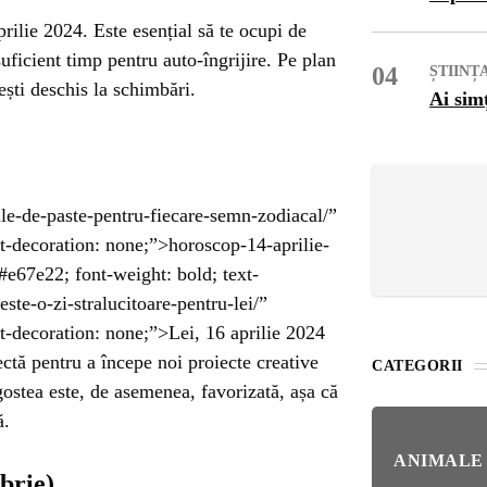
OG
rilie 2024. Este esențial să te ocupi de
suficient timp pentru auto-îngrijire. Pe plan
OP
04
ȘTIINȚ
ești deschis la schimbări.
Ai sim
ISH
NT
ale-de-paste-pentru-fiecare-semn-zodiacal/”
xt-decoration: none;”>horoscop-14-aprilie-
POPULAR
#e67e22; font-weight: bold; text-
VEL
ȘTI
te-o-zi-stralucitoare-pentru-lei/”
Bar
xt-decoration: none;”>Lei, 16 aprilie 2024
Înc
 SI
fectă pentru a începe noi proiecte creative
CATEGORII
Mit
gostea este, de asemenea, favorizată, așa că
IRE
ă.
BL
Ser
ANIMALE
brie)
bun