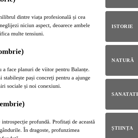
RIE
BL
ilibrul dintre viața profesională și cea
RĂ
Esp
 neglijezi niciun aspect, deoarece ambele
ISTORIE
blo
rifica multe tensiuni.
deb
IRI
tombrie)
ȘTI
NATURĂ
Ai 
NȚA
Afl
 a face planuri de viitor pentru Balanțe.
i stabilește pași concreți pentru a ajunge
iri sociale și noi conexiuni.
ALE
SANATATE
iembrie)
NI
 introspecție profundă. Profitați de această
ȘTIINȚA
a gândurile. În dragoste, profunzimea