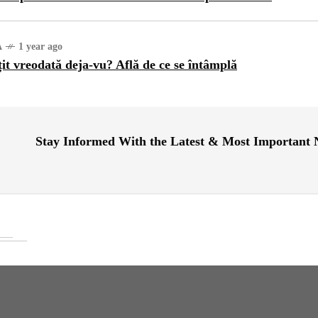
A
1 year ago
țit vreodată deja-vu? Află de ce se întâmplă
Stay Informed With the Latest & Most Important
INȚA
1 year ago
ajul Trei Defileuri a
etinit Rotația Pământului:
 sau Realitate?
OG
2 years ago
iale turcesti:Top 5 cele mai
e seriale