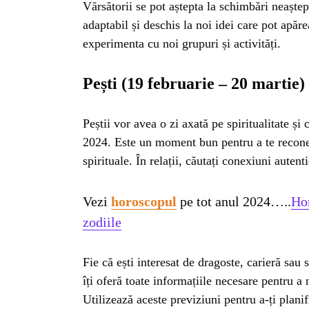
Vărsătorii se pot aștepta la schimbări neaștep
adaptabil și deschis la noi idei care pot apăre
experimenta cu noi grupuri și activități.
Pești (19 februarie – 20 martie)
Peștii vor avea o zi axată pe spiritualitate ș
2024. Este un moment bun pentru a te reconect
spirituale. În relații, căutați conexiuni autent
Vezi
horoscopul
pe tot anul 2024…..
Hor
zodiile
Fie că ești interesat de dragoste, carieră sau
îți oferă toate informațiile necesare pentru a
Utilizează aceste previziuni pentru a-ți planif