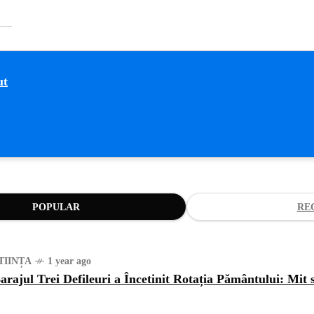
POPULAR
RE
TIINȚA
1 year ago
arajul Trei Defileuri a Încetinit Rotația Pământului: Mit 