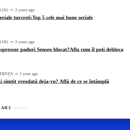
LOG
2 years ago
eriale turcesti:Top 5 cele mai bune seriale
LOG
2 years ago
spressor paduri Senseo blocat?Afla cum îl poti debloca
TIINȚA
1 year ago
i simțit vreodată deja-vu? Află de ce se întâmplă
 AICI