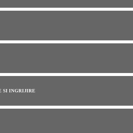
OG
2 years ago
ressor paduri Senseo
cat?Afla cum îl poti
loca
INȚA
1 year ago
simțit vreodată deja-vu?
ă de ce se întâmplă
 SI INGRIJIRE