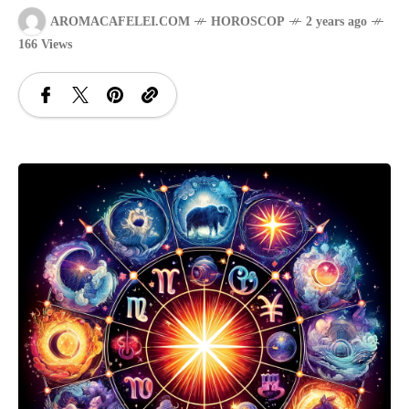
AROMACAFELEI.COM
HOROSCOP
2 years ago
SANATATE
166 Views
SI
INGRIJIRE
ISTORIE
NATURĂ
STIRI