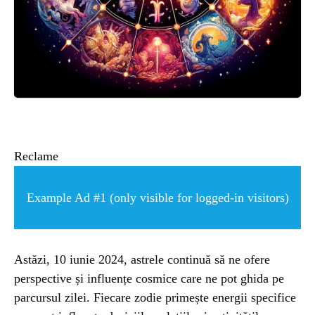
ȘTIINȚA
ANIMALE
OAMENI
INSTALEAZ
Reclame
A
Example Ad #1 (only visible for logged-in visitors)
APLICATIA
Astăzi, 10 iunie 2024, astrele continuă să ne ofere
perspective și influențe cosmice care ne pot ghida pe
parcursul zilei. Fiecare zodie primește energii specifice
POPULAR