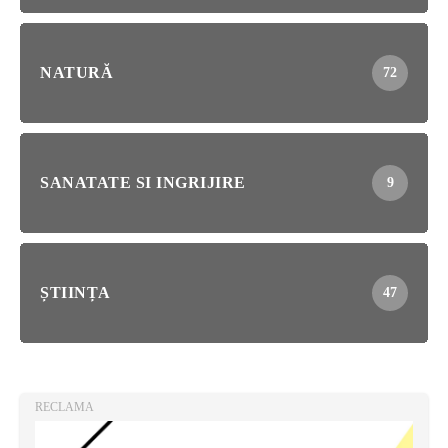
NATURĂ
72
SANATATE SI INGRIJIRE
9
ȘTIINȚA
47
RECLAMA