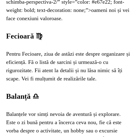
schimba-perspectiva-2/” style=”color: #e67e22; font-
weight: bold; text-decoration: none;”>oameni noi și vei
face conexiuni valoroase.
Fecioară ♍
Pentru Fecioare, ziua de astăzi este despre organizare și
eficiență. Fă o listă de sarcini și urmează-o cu
rigurozitate. Fii atent la detalii și nu lăsa nimic să îți
scape. Vei fi mulțumit de realizările tale.
Balanță ♎
Balanțele vor simți nevoia de aventură și explorare.
Este o zi bună pentru a încerca ceva nou, fie că este
vorba despre o activitate, un hobby sau o excursie