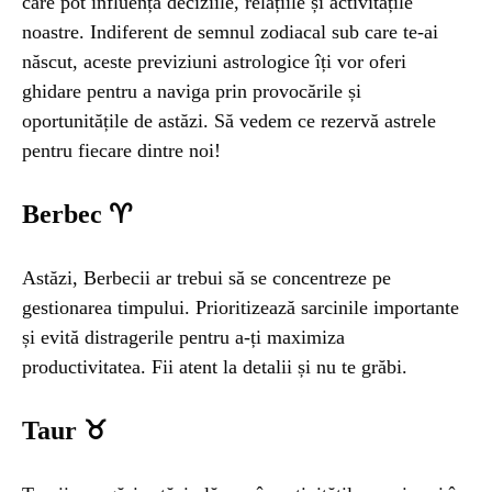
care pot influența deciziile, relațiile și activitățile
noastre. Indiferent de semnul zodiacal sub care te-ai
UNCATEGORIZED
1 year ago
născut, aceste previziuni astrologice îți vor oferi
Barajul Trei Defileuri a Încetinit Rotația
ghidare pentru a naviga prin provocările și
Pământului: Mit sau Realitate?
oportunitățile de astăzi. Să vedem ce rezervă astrele
pentru fiecare dintre noi!
BLOG
2 years ago
Berbec ♈
Seriale turcesti:Top 5 cele mai bune seriale
Astăzi, Berbecii ar trebui să se concentreze pe
BLOG
2 years ago
gestionarea timpului. Prioritizează sarcinile importante
Espressor paduri Senseo blocat?Afla cum îl
și evită distragerile pentru a-ți maximiza
poti debloca
productivitatea. Fii atent la detalii și nu te grăbi.
ȘTIINȚA
1 year ago
Taur ♉
Ai simțit vreodată deja-vu? Află de ce se
întâmplă