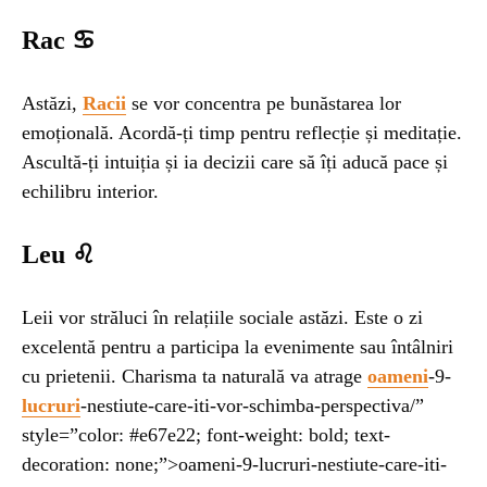
Rac ♋
Astăzi,
Racii
se vor concentra pe bunăstarea lor
emoțională. Acordă-ți timp pentru reflecție și meditație.
Ascultă-ți intuiția și ia decizii care să îți aducă pace și
echilibru interior.
Leu ♌
Leii vor străluci în relațiile sociale astăzi. Este o zi
excelentă pentru a participa la evenimente sau întâlniri
cu prietenii. Charisma ta naturală va atrage
oameni
-9-
lucruri
-nestiute-care-iti-vor-schimba-perspectiva/”
style=”color: #e67e22; font-weight: bold; text-
decoration: none;”>oameni-9-lucruri-nestiute-care-iti-