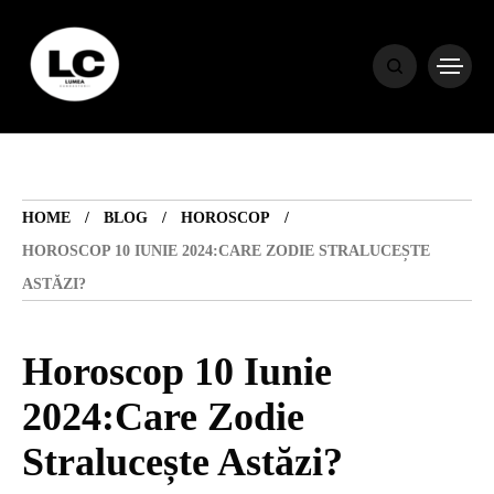
HOME
BLOG
HOME
BLOG
HOROSCOP
HOROSCOP
HOROSCOP 10 IUNIE 2024:CARE ZODIE STRALUCEȘTE
ASTĂZI?
ENGLISH
Horoscop 10 Iunie
CONTENT
2024:Care Zodie
Stralucește Astăzi?
TRAVEL