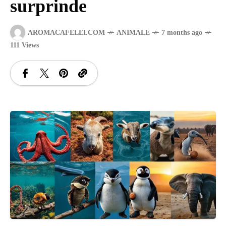
surprinde
SANATATE
AROMACAFELEI.COM
ANIMALE
7 months ago
111 Views
SI
INGRIJIRE
ISTORIE
NATURĂ
STIRI