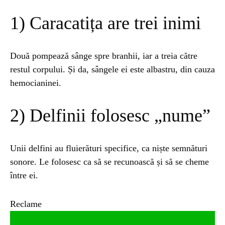
1) Caracatița are trei inimi
ȘTIINȚA
1 year ago
Barajul Trei Defileuri a Încetinit Rotația
Pământului: Mit sau Realitate?
Două pompează sânge spre branhii, iar a treia către
restul corpului. Și da, sângele ei este albastru, din cauza
hemocianinei.
BLOG
2 years ago
Seriale turcesti:Top 5 cele mai bune seriale
2) Delfinii folosesc „nume”
BLOG
2 years ago
Espressor paduri Senseo blocat?Afla cum îl
Unii delfini au fluierături specifice, ca niște semnături
poti debloca
sonore. Le folosesc ca să se recunoască și să se cheme
între ei.
ȘTIINȚA
1 year ago
Ai simțit vreodată deja-vu? Află de ce se
Reclame
întâmplă