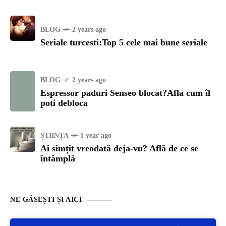
BLOG
2 years ago
Seriale turcesti:Top 5 cele mai bune seriale
BLOG
2 years ago
Espressor paduri Senseo blocat?Afla cum îl
poti debloca
ȘTIINȚA
1 year ago
Ai simțit vreodată deja-vu? Află de ce se
întâmplă
NE GĂSEȘTI ȘI AICI