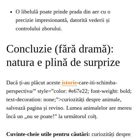
O libelulă poate prinde prada din aer cu o
precizie impresionantă, datorită vederii și
controlului zborului.
Concluzie (fără dramă):
natura e plină de surprize
Dacă ți-au plăcut aceste
istorie
-care-iti-schimba-
perspectiva/” style=”color: #e67e22; font-weight: bold;
text-decoration: none;”>curiozități despre animale,
salvează pagina și revino. Lumea animalelor are mereu
încă un „nu se poate!” la următorul colț.
Cuvinte-cheie utile pentru căutări:
curiozități despre