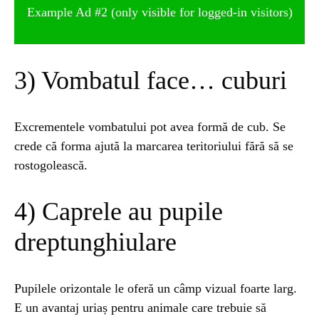
Example Ad #2 (only visible for logged-in visitors)
3) Vombatul face… cuburi
Excrementele vombatului pot avea formă de cub. Se
crede că forma ajută la marcarea teritoriului fără să se
rostogolească.
4) Caprele au pupile
dreptunghiulare
Pupilele orizontale le oferă un câmp vizual foarte larg.
E un avantaj uriaș pentru animale care trebuie să