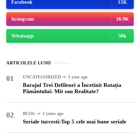
Facebook
13K
Instagram
18.9K
Whatsapp
50k
ARTICOLELE LUNII
01
UNCATEGORIZED
1 year ago
Barajul Trei Defileuri a Încetinit Rotația
Pământului: Mit sau Realitate?
02
BLOG
2 years ago
Seriale turcesti:Top 5 cele mai bune seriale