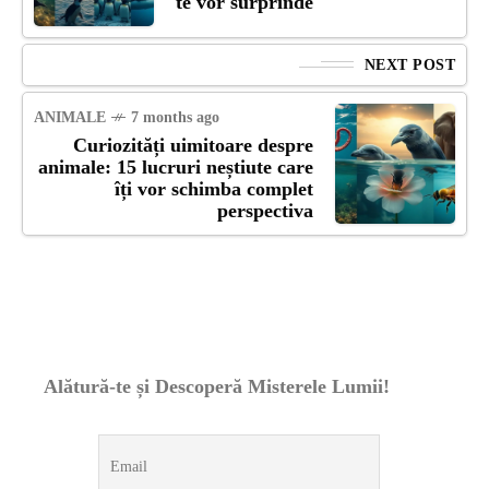
te vor surprinde
NEXT POST
ANIMALE
7 months ago
Curiozități uimitoare despre
animale: 15 lucruri neștiute care
îți vor schimba complet
perspectiva
Alătură-te și Descoperă Misterele Lumii!