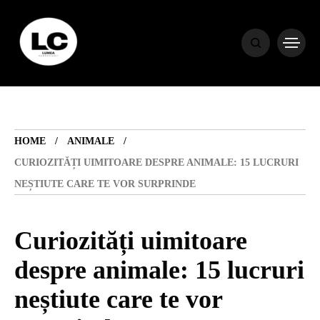
HOME
BLOG
HOME
ANIMALE
HOROSCOP
CURIOZITĂȚI UIMITOARE DESPRE ANIMALE: 15 LUCRURI
NEȘTIUTE CARE TE VOR SURPRINDE
ENGLISH
Curiozități uimitoare
CONTENT
despre animale: 15 lucruri
neștiute care te vor
TRAVEL