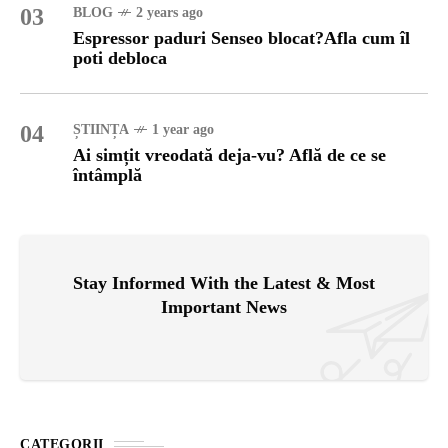
03
BLOG
2 years ago
Espressor paduri Senseo blocat?Afla cum îl
poti debloca
04
ȘTIINȚA
1 year ago
Ai simțit vreodată deja-vu? Află de ce se
întâmplă
Stay Informed With the Latest & Most
Important News
CATEGORII