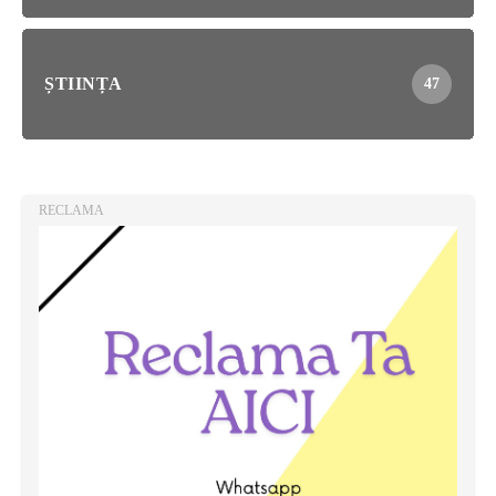
ȘTIINȚA
47
RECLAMA