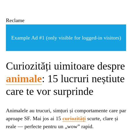
ȘTIINȚA
ANIMALE
Reclame
Example Ad #1 (only visible for logged-in visitors)
OAMENI
INSTALEAZ
Curiozități uimitoare despre
animale
: 15 lucruri neștiute
A
care te vor surprinde
APLICATIA
Animalele au trucuri, simțuri și comportamente care par
aproape SF. Mai jos ai 15
curiozități
scurte, clare și
reale — perfecte pentru un „wow” rapid.
POPULAR