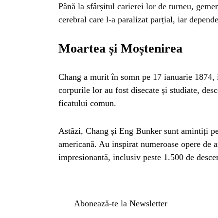
Până la sfârșitul carierei lor de turneu, gemen
cerebral care l-a paralizat parțial, iar depend
Moartea și Moștenirea
Chang a murit în somn pe 17 ianuarie 1874, 
corpurile lor au fost disecate și studiate, des
ficatului comun.
Astăzi, Chang și Eng Bunker sunt amintiți pent
americană. Au inspirat numeroase opere de art
impresionantă, inclusiv peste 1.500 de desce
Abonează-te la Newsletter