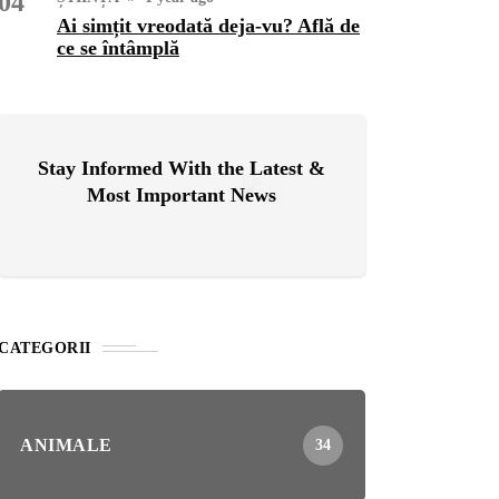
04
Ai simțit vreodată deja-vu? Află de
ce se întâmplă
OG
2 years ago
ressor paduri Senseo
cat?Afla cum îl poti
loca
Stay Informed With the Latest &
Most Important News
INȚA
1 year ago
simțit vreodată deja-vu?
ă de ce se întâmplă
CATEGORII
ANIMALE
34