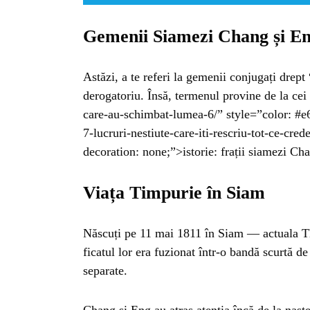
Gemenii Siamezi Chang și E
Astăzi, a te referi la gemenii conjugați drept
derogatoriu. Însă, termenul provine de la ce
care-au-schimbat-lumea-6/” style=”color: #e6
7-lucruri-nestiute-care-iti-rescriu-tot-ce-cre
decoration: none;”>istorie: frații siamezi Ch
Viața Timpurie în Siam
Născuți pe 11 mai 1811 în Siam — actuala Th
HO
ficatul lor era fuzionat într-o bandă scurtă 
separate.
Chang și Eng au atras atenția încă de la nașt