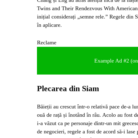
BL
Twins and Their Rendezvous With American Hi
inițial considerați „semne rele.” Regele din 
HOROSC
în aplicare.
ENGL
Reclame
CONTE
Example Ad #2 (only
TRA
Plecarea din Siam
SANATATE
Băieții au crescut într-o relativă pace de-a 
ouă de rață și înotând în râu. Acolo au fost 
INGRIJ
i-a văzut ca pe personaje dintr-un mit grecesc
de negocieri, regele a fost de acord să-i lase