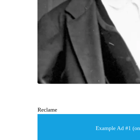
Reclame
Example Ad #1 (only