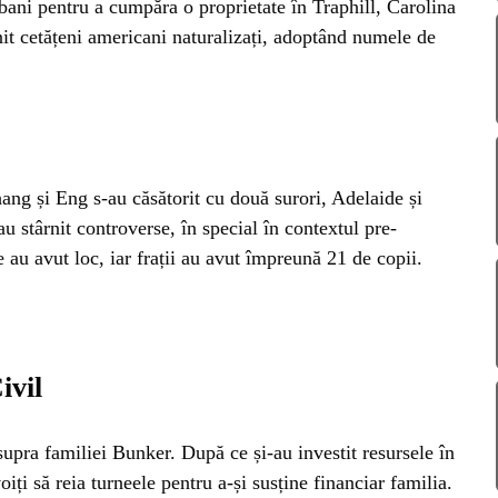
AZA
 bani pentru a cumpăra o proprietate în Traphill, Carolina
it cetățeni americani naturalizați, adoptând numele de
TIA
ang și Eng s-au căsătorit cu două surori, Adelaide și
au stârnit controverse, în special în contextul pre-
e au avut loc, iar frații au avut împreună 21 de copii.
ivil
upra familiei Bunker. După ce și-au investit resursele în
iți să reia turneele pentru a-și susține financiar familia.