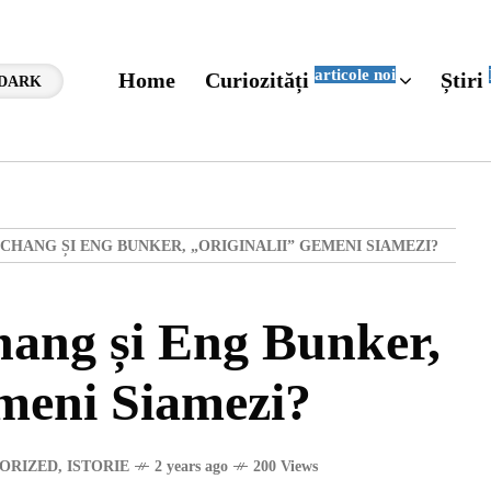
articole noi
Home
Curiozități
Știri
DARK
 CHANG ȘI ENG BUNKER, „ORIGINALII” GEMENI SIAMEZI?
hang și Eng Bunker,
meni Siamezi?
ORIZED
,
ISTORIE
2 years ago
200 Views