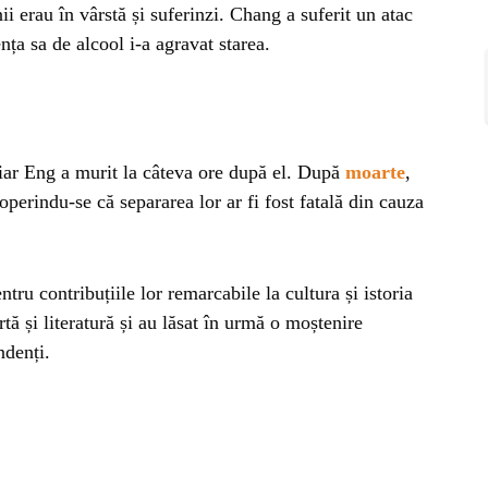
ii erau în vârstă și suferinzi. Chang a suferit un atac
ența sa de alcool i-a agravat starea.
iar Eng a murit la câteva ore după el. După
moarte
,
coperindu-se că separarea lor ar fi fost fatală din cauza
ru contribuțiile lor remarcabile la cultura și istoria
ă și literatură și au lăsat în urmă o moștenire
ndenți.