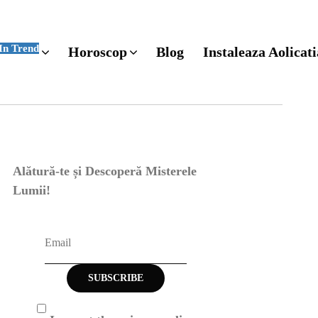
In Trend
Horoscop
Blog
Instaleaza Aolicati
Alătură-te și Descoperă Misterele
Lumii!