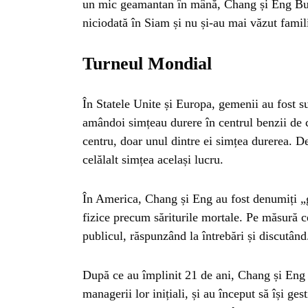
un mic geamantan în mână, Chang și Eng Bun
ISTO
niciodată în Siam și nu și-au mai văzut famil
NATU
Turneul Mondial
ST
În Statele Unite și Europa, gemenii au fost s
amândoi simțeau durere în centrul benzii de c
centru, doar unul dintre ei simțea durerea. D
ȘTII
celălalt simțea același lucru.
ANIM
În America, Chang și Eng au fost denumiți „g
fizice precum săriturile mortale. Pe măsură c
publicul, răspunzând la întrebări și discutând
OAME
După ce au împlinit 21 de ani, Chang și Eng 
managerii lor inițiali, și au început să își ge