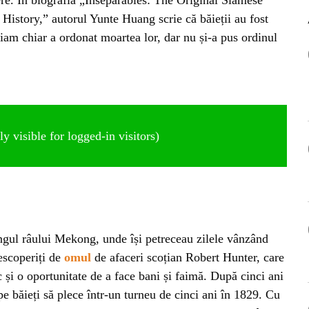
OG
story,” autorul Yunte Huang scrie că băieții au fost
Siam chiar a ordonat moartea lor, dar nu și-a pus ordinul
OP
ISH
NT
 visible for logged-in visitors)
POPULAR
VEL
ȘTI
Bar
Înc
 SI
Mit
lungul râului Mekong, unde își petreceau zilele vânzând
descoperiți de
omul
de afaceri scoțian Robert Hunter, care
IRE
BL
 și o oportunitate de a face bani și faimă. După cinci ani
Ser
 pe băieți să plece într-un turneu de cinci ani în 1829. Cu
bun