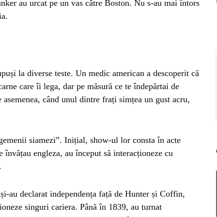
ker au urcat pe un vas către Boston. Nu s-au mai întors
RIE
ia.
BL
RĂ
Esp
blo
deb
IRI
upuși la diverse teste. Un medic american a descoperit că
ȘTI
arne care îi lega, dar pe măsură ce te îndepărtai de
Ai 
e asemenea, când unul dintre frați simțea un gust acru,
NȚA
Afl
ALE
emenii siamezi”. Inițial, show-ul lor consta în acte
e învățau engleza, au început să interacționeze cu
.
NI
și-au declarat independența față de Hunter și Coffin,
stioneze singuri cariera. Până în 1839, au turnat