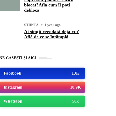
blocat?Afla cum îl poti
debloca
ȘTIINȚA
1 year ago
Ai simțit vreodată deja-vu?
Află de ce se întâmplă
NE GĂSEȘTI ȘI AICI
Facebook
13K
Instagram
18.9K
Whatsapp
50k