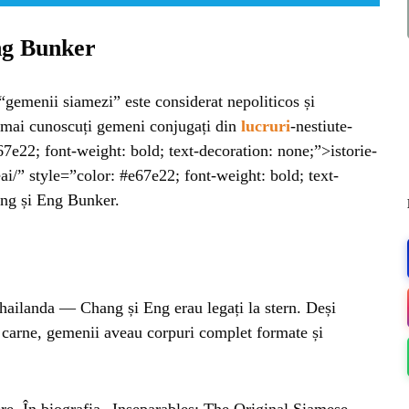
ng Bunker
 “gemenii siamezi” este considerat nepoliticos și
i mai cunoscuți gemeni conjugați din
lucruri
-nestiute-
7e22; font-weight: bold; text-decoration: none;”>istorie-
deai/” style=”color: #e67e22; font-weight: bold; text-
ang și Eng Bunker.
ailanda — Chang și Eng erau legați la stern. Deși
ME
de carne, gemenii aveau corpuri complet formate și
ere. În biografia „Inseparables: The Original Siamese