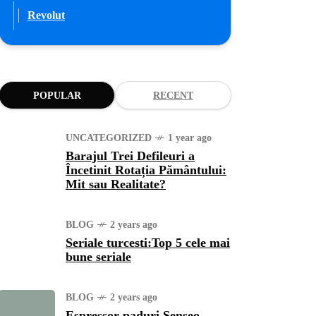
Revolut
POPULAR
RECENT
UNCATEGORIZED
1 year ago
Barajul Trei Defileuri a
Încetinit Rotația Pământului:
Mit sau Realitate?
BLOG
2 years ago
Seriale turcesti:Top 5 cele mai
bune seriale
BLOG
2 years ago
Espressor paduri Senseo