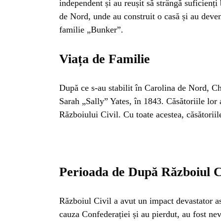
INSTALE
independent și au reușit să strângă suficienți
de Nord, unde au construit o casă și au deven
APLICA
familie „Bunker”.
Viața de Familie
După ce s-au stabilit în Carolina de Nord, Ch
Sarah „Sally” Yates, în 1843. Căsătoriile lor 
Războiului Civil. Cu toate acestea, căsătoriil
Perioada de După Războiul C
Războiul Civil a avut un impact devastator as
cauza Confederației și au pierdut, au fost nevo