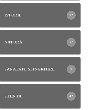
ISTORIE
97
NATURĂ
72
SANATATE SI INGRIJIRE
9
ȘTIINȚA
47