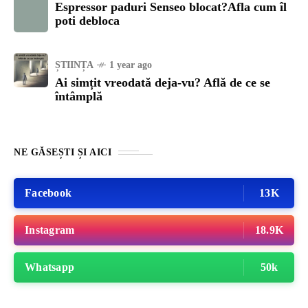
Espressor paduri Senseo blocat?Afla cum îl
poti debloca
ȘTIINȚA
1 year ago
Ai simțit vreodată deja-vu? Află de ce se
întâmplă
NE GĂSEȘTI ȘI AICI
Facebook
13K
Instagram
18.9K
Whatsapp
50k