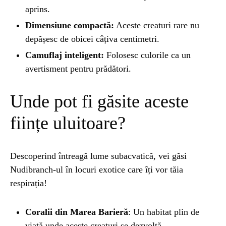
aprins.
Dimensiune compactă:
Aceste creaturi rare nu
depășesc de obicei câțiva centimetri.
Camuflaj inteligent:
Folosesc culorile ca un
avertisment pentru prădători.
Unde pot fi găsite aceste
ființe uluitoare?
Descoperind întreagă lume subacvatică, vei găsi
Nudibranch-ul în locuri exotice care îți vor tăia
respirația!
Coralii din Marea Barieră
: Un habitat plin de
viață unde aceste creaturi se dezvoltă.