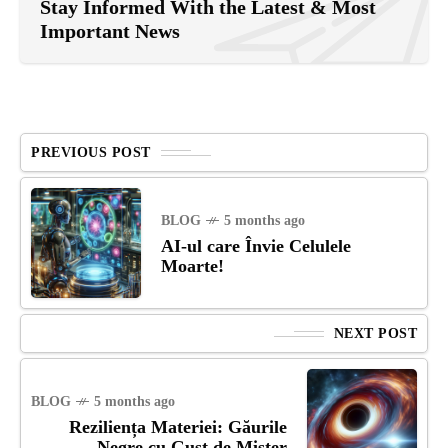
Stay Informed With the Latest & Most
Important News
PREVIOUS POST
BLOG
5 months ago
AI-ul care Învie Celulele
Moarte!
NEXT POST
BLOG
5 months ago
Reziliența Materiei: Găurile
Negre cu Gust de Mister