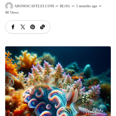
AROMACAFELEI.COM
BLOG
5 months ago
SANATATE
98 Views
SI
INGRIJIRE
ISTORIE
NATURĂ
STIRI