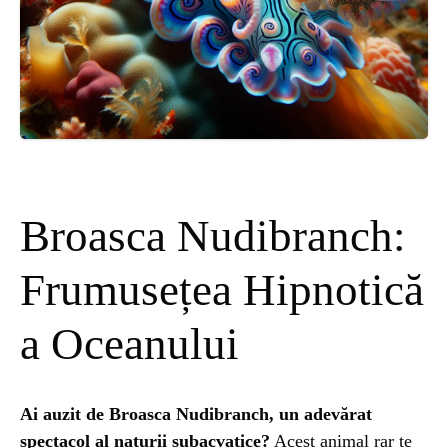
ȘTIINȚA
ANIMALE
OAMENI
INSTALEAZ
Broasca Nudibranch:
A
Frumusețea Hipnotică
APLICATIA
a Oceanului
Ai auzit de
Broasca Nudibranch
, un adevărat
spectacol al naturii subacvatice?
Acest animal rar te
POPULAR