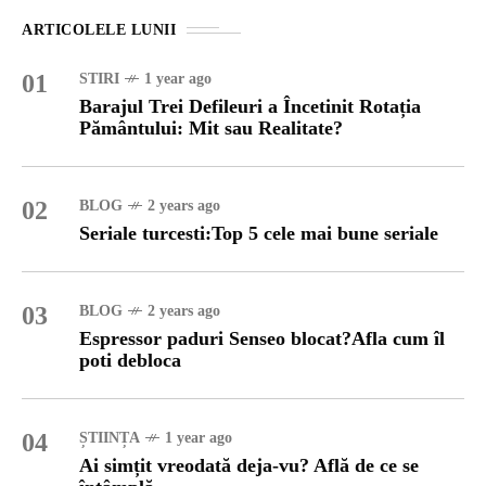
ARTICOLELE LUNII
01
STIRI
1 year ago
Barajul Trei Defileuri a Încetinit Rotația
Pământului: Mit sau Realitate?
02
BLOG
2 years ago
Seriale turcesti:Top 5 cele mai bune seriale
03
BLOG
2 years ago
Espressor paduri Senseo blocat?Afla cum îl
poti debloca
04
ȘTIINȚA
1 year ago
Ai simțit vreodată deja-vu? Află de ce se