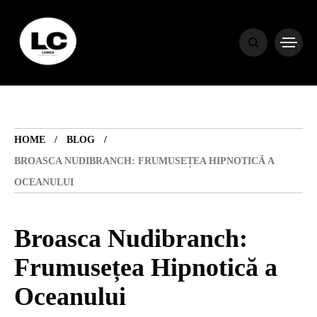
HOME
BLOG
HOME
BLOG
HOROSCOP
BROASCA NUDIBRANCH: FRUMUSEȚEA HIPNOTICĂ A
OCEANULUI
ENGLISH
Broasca Nudibranch:
CONTENT
Frumusețea Hipnotică a
Oceanului
TRAVEL