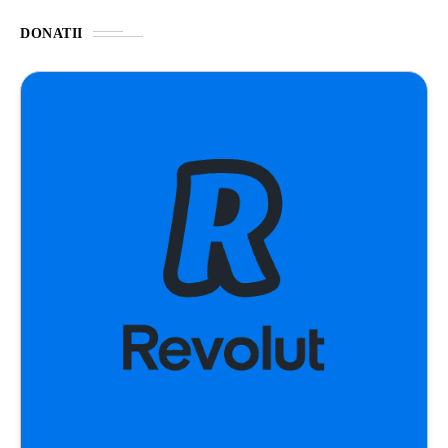
DONATII