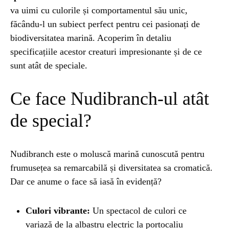
va uimi cu culorile și comportamentul său unic,
făcându-l un subiect perfect pentru cei pasionați de
ȘTIINȚA
1 year ago
Barajul Trei Defileuri a Încetinit Rotația
biodiversitatea marină. Acoperim în detaliu
Pământului: Mit sau Realitate?
specificațiile acestor creaturi impresionante și de ce
sunt atât de speciale.
BLOG
2 years ago
Ce face Nudibranch-ul atât
Seriale turcesti:Top 5 cele mai bune seriale
de special?
BLOG
2 years ago
Espressor paduri Senseo blocat?Afla cum îl
Nudibranch este o moluscă marină cunoscută pentru
poti debloca
frumusețea sa remarcabilă și diversitatea sa cromatică.
Dar ce anume o face să iasă în evidență?
ȘTIINȚA
1 year ago
Ai simțit vreodată deja-vu? Află de ce se
Culori vibrante:
Un spectacol de culori ce
întâmplă
variază de la albastru electric la portocaliu